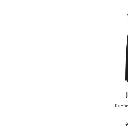
Комб
9