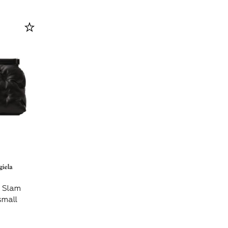
 Slam
small