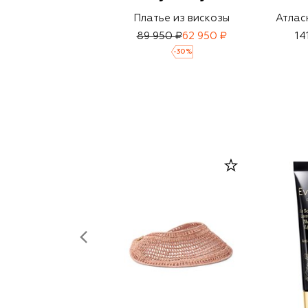
Платье из вискозы
Атлас
89 950 ₽
62 950 ₽
14
-
30
%