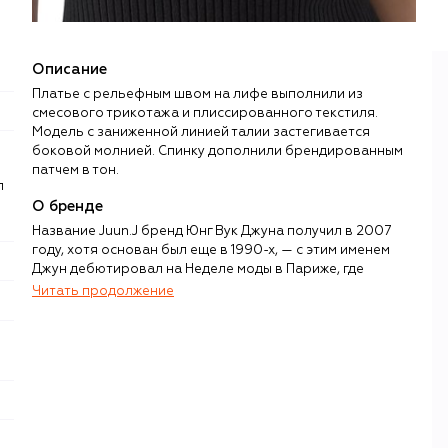
Описание
Платье с рельефным швом на лифе выполнили из
смесового трикотажа и плиссированного текстиля.
Модель с заниженной линией талии застегивается
боковой молнией. Спинку дополнили брендированным
патчем в тон.
л
О бренде
Название Juun.J бренд Юнг Вук Джуна получил в 2007
году, хотя основан был еще в 1990-х, — с этим именем
Джун дебютировал на Неделе моды в Париже, где
получил первое признание за пределами родной Южной
Читать продолжение
Кореи. В 2016 году успех был закреплен окончательно:
Juun.J стал первым корейским брендом, который принял
участие в выставке мужской моды Pitti Uomo во
Флоренции.
Свой нестандартный подход к созданию мужской и
женской одежды Юнг Вук Джун называет «уличным
тейлорингом». Дизайнер жонглирует пропорциями,