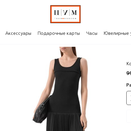
Аксессуары
Подарочные карты
Часы
Ювелирные 
Ju
К
9
Р