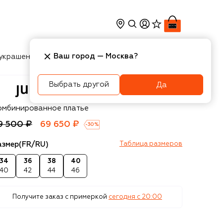
Ваш город —
Москва
?
украшения
Косметика
Интерьер
Новости
Выбрать другой
Да
un.J
омбинированное платье
9 500 ₽
69 650 ₽
-
30
%
азмер
(FR/RU)
Таблица размеров
34
36
38
40
40
42
44
46
Получите заказ с примеркой
сегодня c 20:00