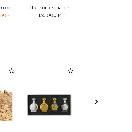
скозы
Шелковое платье
Атласное платье
950 ₽
135 000 ₽
78 000 ₽