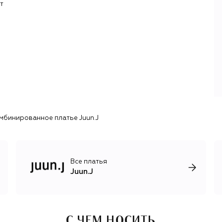
т
слоями и текстурами, постоянно изобретая новые
силуэты: комбинированные юбки плиссе, топы с
объемными драпировками, рубашки с деконструкцией.
Превращая самые обычные изделия в акцентные и
самобытные произведения, Джун одновременно создает
вещи, которые при внешней сложности легко
стилизовать и удобно носить.
В активе Juun.J — десятки коллабораций с близкими по
духу художниками, креаторами и брендами, в числе
которых — adidas, Ambush, Linda Farrow, Moleskine, Роб
Райан, Хадзимэ Сораяма и многие другие.
мбинированное платье Juun.J
Все платья
Juun.J
С ЧЕМ НОСИТЬ