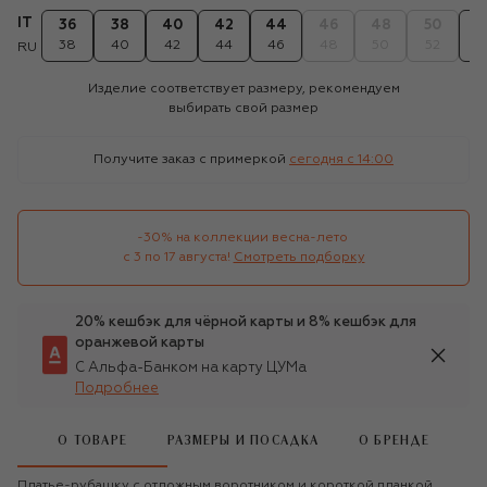
IT
36
38
40
42
44
46
48
50
5
38
40
42
44
46
48
50
52
5
RU
Изделие соответствует размеру, рекомендуем
выбирать свой размер
Получите заказ с примеркой
сегодня c 14:00
-30% на коллекции весна-лето 

с 3 по 17 августа!
Смотреть подборку
20% кешбэк для чёрной карты и 8% кешбэк для
оранжевой карты
С Альфа-Банком на карту ЦУМа
Подробнее
О ТОВАРЕ
РАЗМЕРЫ И ПОСАДКА
О БРЕНДЕ
Платье-рубашку с отложным воротником и короткой планкой