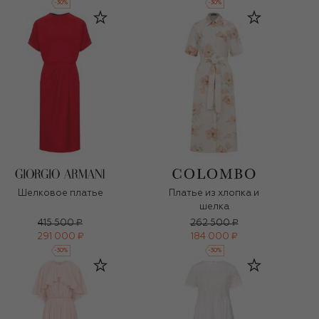
-
30
%
-
30
%
Шелковое платье
Платье из хлопка и
шелка
415 500 ₽
262 500 ₽
291 000 ₽
184 000 ₽
-
30
%
-
30
%