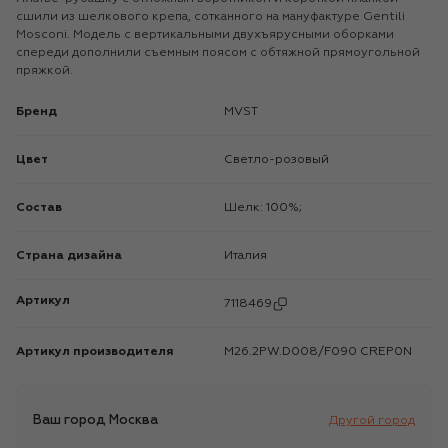
сшили из шелкового крепа, сотканного на мануфактуре Gentili
Mosconi. Модель с вертикальными двухъярусными оборками
спереди дополнили съемным поясом с обтяжной прямоугольной
пряжкой.
Бренд
MVST
Цвет
Светло-розовый
Состав
Шелк: 100%;
Страна дизайна
Италия
Артикул
7118469
Артикул производителя
M26.2PW.D008/F090 CREP0N
Ваш город
Москва
Другой город