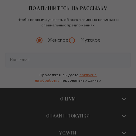
ПОДПИШИТЕСЬ НА РАССЫЛКУ
Чтобы первыми узнавать об эксклюзивных новинках и
специальных предложениях
Женское
Мужское
Продолжая, вы даете
согласие
на обработку
персональных данных
О ЦУМ
О магазине
ОНЛАЙН ПОКУПКИ
Новости и события
Вопросы и ответы
УСЛУГИ
Бутики и ПВЗ ЦУМ