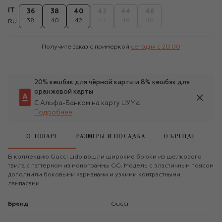
IT
36
38
40
42
44
46
38
40
42
44
46
48
RU
Получите заказ с примеркой
сегодня c 20:00
20% кешбэк для чёрной карты и 8% кешбэк для
оранжевой карты
С Альфа-Банком на карту ЦУМа
Подробнее
О ТОВАРЕ
РАЗМЕРЫ И ПОСАДКА
О БРЕНДЕ
В коллекцию Gucci Lido вошли широкие брюки из шелкового
твила с паттерном из монограммы GG. Модель с эластичным поясом
дополнили боковыми карманами и узкими контрастными
лампасами.
Бренд
Gucci