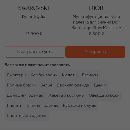
Кулон Idyllia
Мультифункциональная
палетка для сияния Dior
Backstage Glow Maximizer
Palette, оттенок 001 Universal
53 900 ₽
6 800 ₽
Glow (10g)
В корзину
Быстрая покупка
Вас также может заинтересовать
Джоггеры
Комбинезоны
Кюлоты
Легинсы
Прямые брюки
Бельё
Верхняя одежда
Деним
Домашняя одежда
Жакеты и костюмы
Одежда из кожи
Платья
Пляжная одежда
Рубашки и блузы
Спортивная одежда