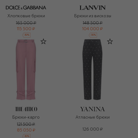
Хлопковые брюки
Брюки из вискозы
165 000 ₽
148 500 ₽
115 500 ₽
104 000 ₽
-
30
%
-
30
%
Брюки-карго
Атласные брюки
121 500 ₽
126 000 ₽
85 050 ₽
-
30
%