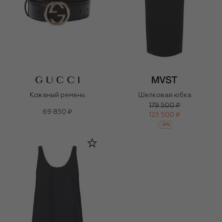
Кожаный ремень
Шелковая юбка
179 500 ₽
69 850 ₽
125 500 ₽
-
30
%