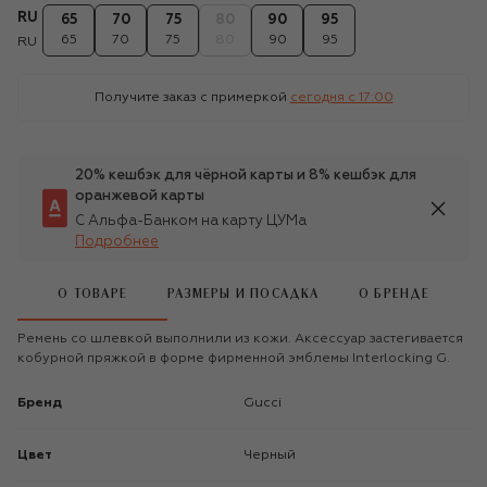
RU
65
70
75
80
90
95
65
70
75
80
90
95
RU
Получите заказ с примеркой
сегодня c 17:00
20% кешбэк для чёрной карты и 8% кешбэк для
оранжевой карты
С Альфа-Банком на карту ЦУМа
Подробнее
О ТОВАРЕ
РАЗМЕРЫ И ПОСАДКА
О БРЕНДЕ
Ремень со шлевкой выполнили из кожи. Аксессуар застегивается
кобурной пряжкой в форме фирменной эмблемы Interlocking G.
Бренд
Gucci
Цвет
Черный