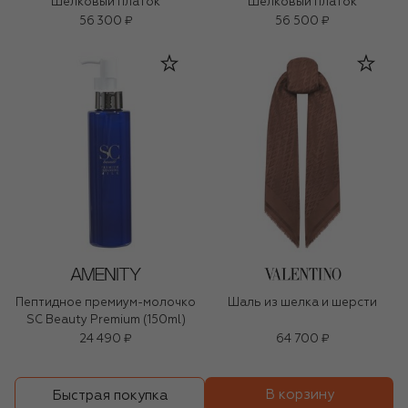
Шелковый платок
Шелковый платок
56 300 ₽
56 500 ₽
Пептидное премиум-молочко
Шаль из шелка и шерсти
SC Beauty Premium (150ml)
24 490 ₽
64 700 ₽
В корзину
Быстрая покупка