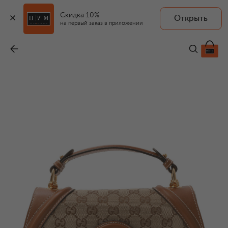
Скидка 10%
Открыть
на первый заказ в приложении
Сумка Blondie small
-
553 000 ₽