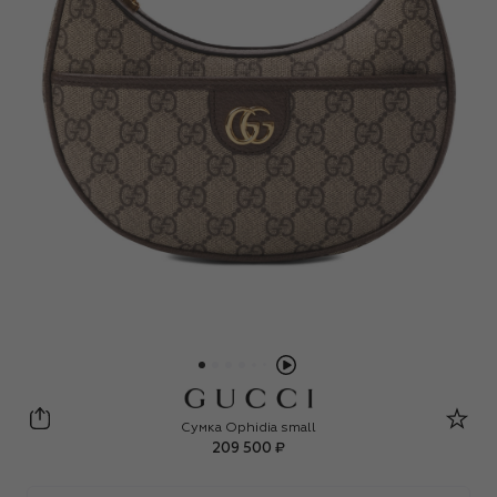
Gucci
Сумка Ophidia small
209 500 ₽