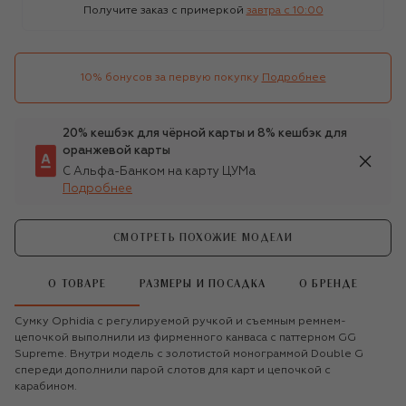
Получите заказ с примеркой
завтра c 10:00
10% бонусов за первую покупку
Подробнее
20% кешбэк для чёрной карты и 8% кешбэк для
оранжевой карты
С Альфа-Банком на карту ЦУМа
Подробнее
СМОТРЕТЬ ПОХОЖИЕ МОДЕЛИ
О ТОВАРЕ
РАЗМЕРЫ И ПОСАДКА
О БРЕНДЕ
Сумку Ophidia с регулируемой ручкой и съемным ремнем-
цепочкой выполнили из фирменного канваса с паттерном GG
Supreme. Внутри модель с золотистой монограммой Double G
спереди дополнили парой слотов для карт и цепочкой с
карабином.