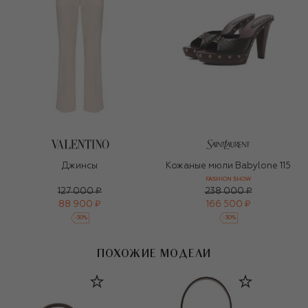
Джинсы
Кожаные мюли Babylone 115
FASHION SHOW
127 000 ₽
238 000 ₽
88 900 ₽
166 500 ₽
-
30
%
-
30
%
ПОХОЖИЕ МОДЕЛИ