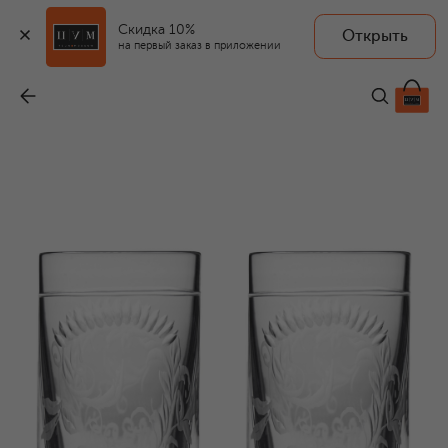
Скидка 10%
Открыть
на первый заказ в приложении
Набор из 2-х стопок для водки Chisel
-
151 500 ₽