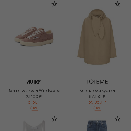
Замшевые кеды Windscape
Хлопковая куртка
23 100 ₽
87 350 ₽
16 150 ₽
59 950 ₽
-
30
%
-
30
%