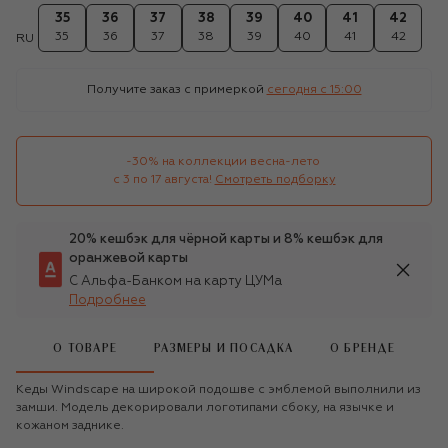
35
36
37
38
39
40
41
42
35
36
37
38
39
40
41
42
RU
Получите заказ с примеркой
сегодня c 15:00
-30% на коллекции весна-лето 

с 3 по 17 августа!
Смотреть подборку
20% кешбэк для чёрной карты и 8% кешбэк для
оранжевой карты
С Альфа-Банком на карту ЦУМа
Подробнее
О ТОВАРЕ
РАЗМЕРЫ И ПОСАДКА
О БРЕНДЕ
Кеды Windscape на широкой подошве с эмблемой выполнили из
замши. Модель декорировали логотипами сбоку, на язычке и
кожаном заднике.