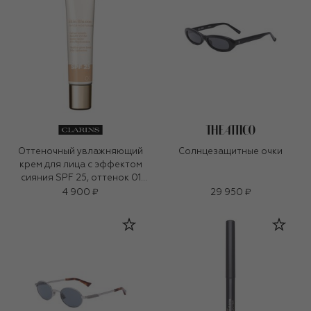
Оттеночный увлажняющий
Солнцезащитные очки
крем для лица с эффектом
сияния SPF 25, оттенок 01
(40ml)
4 900 ₽
29 950 ₽