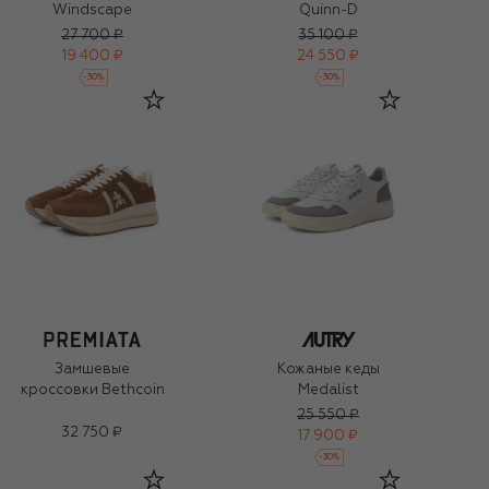
Windscape
Quinn-D
27 700 ₽
35 100 ₽
19 400 ₽
24 550 ₽
-
30
%
-
30
%
Замшевые
Кожаные кеды
кроссовки Bethcoin
Medalist
25 550 ₽
32 750 ₽
17 900 ₽
-
30
%