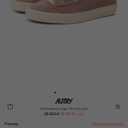
Autry
Замшевые кеды Windscape
23 100 ₽
16 150 ₽
-
30
%
Размер
Таблица размеров