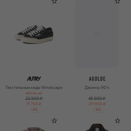
Текстильные кеды Windscape
Джинсы 90's
BEST-SELLER
22 500 ₽
43 500 ₽
15 750 ₽
29 950 ₽
-
30
%
-
30
%