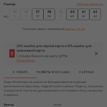
Размер
Таблица размеров
35
36
37
38
39
40
41
42
35
36
37
38
39
40
41
42
RU
Получите заказ с примеркой
завтра c 13:00
20% кешбэк для чёрной карты и 8% кешбэк для
оранжевой карты
С Альфа-Банком на карту ЦУМа
Подробнее
О ТОВАРЕ
РАЗМЕРЫ И ПОСАДКА
О БРЕНДЕ
Кеды Windscape на широкой брендированной подошве
выполнили из парусины, гладкой кожи и замши. Модель, прошитую
контрастной строчкой, декорировали логотипами сбоку, на язычке
и заднике.
Бренд
Autry