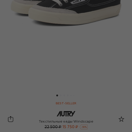
BEST-SELLER
Autry
Текстильные кеды Windscape
22 500 ₽
15 750 ₽
-
30
%