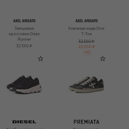
Замшевые
Кожаные кеды Dice
кроссовки Daze
T-Toe
Runner
32 350 ₽
32 350 ₽
22 650 ₽
-
30
%