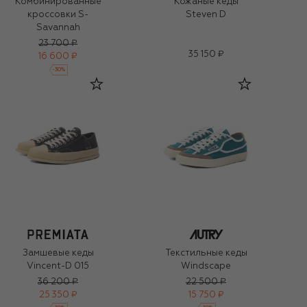
Комбинированные
Кожаные кеды
кроссовки S-
Steven D
Savannah
23 700 ₽
35 150 ₽
16 600 ₽
-
30
%
Замшевые кеды
Текстильные кеды
Vincent-D 015
Windscape
36 200 ₽
22 500 ₽
25 350 ₽
15 750 ₽