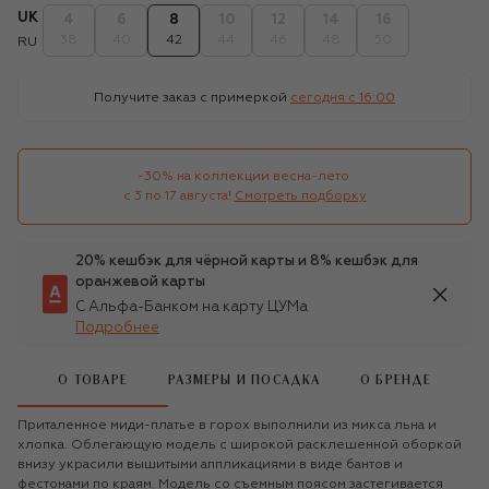
UK
4
6
8
10
12
14
16
38
40
42
44
46
48
50
RU
Получите заказ с примеркой
сегодня c 16:00
-30% на коллекции весна-лето 

с 3 по 17 августа!
Смотреть подборку
20% кешбэк для чёрной карты и 8% кешбэк для
оранжевой карты
С Альфа-Банком на карту ЦУМа
Подробнее
О ТОВАРЕ
РАЗМЕРЫ И ПОСАДКА
О БРЕНДЕ
Приталенное миди-платье в горох выполнили из микса льна и
хлопка. Облегающую модель с широкой расклешенной оборкой
внизу украсили вышитыми аппликациями в виде бантов и
фестонами по краям. Модель со съемным поясом застегивается