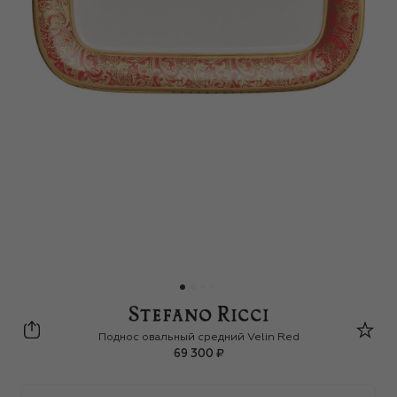
Stefano Ricci
Поднос овальный средний Velin Red
69 300 ₽