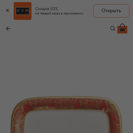
Скидка 10%
Открыть
на первый заказ в приложении
Поднос овальный средний Velin Red
-
69 300 ₽