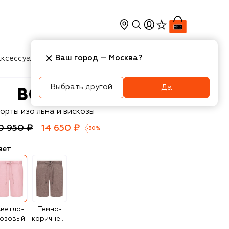
Ваш город —
Москва
?
ксессуары
Косметика
Интерьер
Новости
Выбрать другой
Да
OSS
орты изо льна и вискозы
0 950 ₽
14 650 ₽
-
30
%
вет
ветло-
Темно-
озовый
коричневый