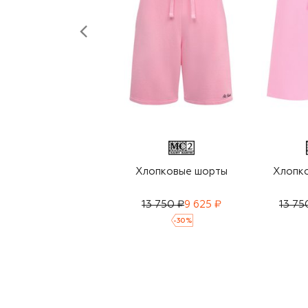
Хлопковые шорты
Хлопк
13 750 ₽
9 625 ₽
13 75
-
30
%