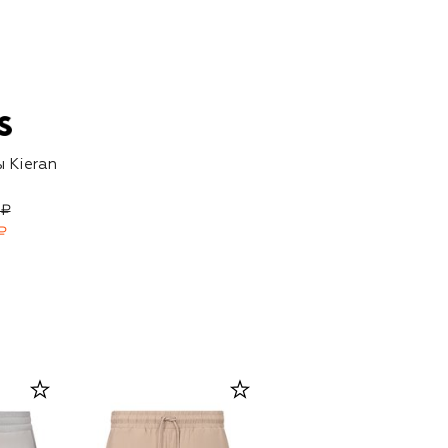
 Kieran
 ₽
₽