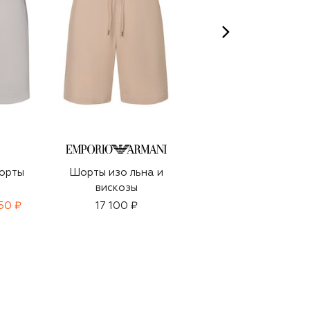
орты
Шорты изо льна и
Хлопковые шорты
вискозы
50 ₽
17 100 ₽
19 450 ₽