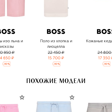
 изо льна и
Поло из хлопка и
Кожаные кеды
вискозы
лиоцелла
0 950 ₽
22 450 ₽
24 800
14 650 ₽
15 700 ₽
17 350 
-
30
%
-
30
%
-
30
%
ПОХОЖИЕ МОДЕЛИ