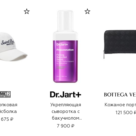
опковая
Укрепляющая
Кожаное пор
йсболка
сыворотка с
121 500 
бакучиолом
 675 ₽
Prejuvenation
7 900 ₽
(50ml)