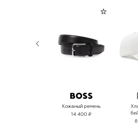
Кожаный ремень
Хл
бе
14 400 ₽
8