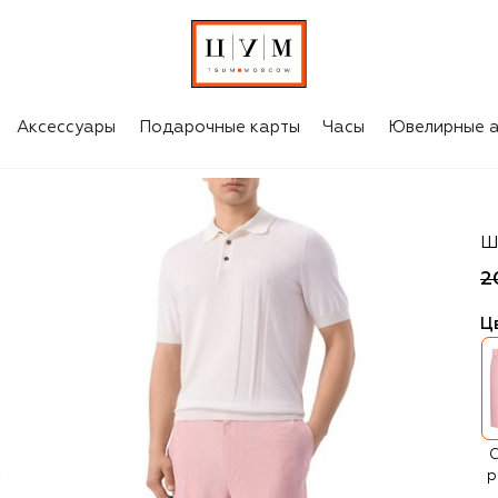
Аксессуары
Подарочные карты
Часы
Ювелирные а
B
Ш
2
Ц
С
р