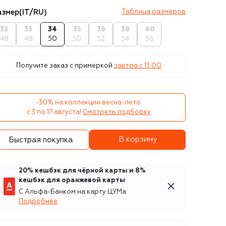
азмер
(IT/RU)
Таблица размеров
32
33
34
35
36
38
40
48
48
50
50
52
54
56
Получите заказ с примеркой
завтра c 13:00
-30% на коллекции весна-лето 

с 3 по 17 августа!
Смотреть подборку
В корзину
Быстрая покупка
20% кешбэк для чёрной карты и 8%
кешбэк для оранжевой карты
С Альфа-Банком на карту ЦУМа
Подробнее