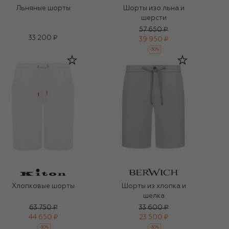
Льняные шорты
Шорты изо льна и
шерсти
57 650 ₽
33 200 ₽
39 950 ₽
-
30
%
Хлопковые шорты
Шорты из хлопка и
шелка
63 750 ₽
33 600 ₽
44 650 ₽
23 500 ₽
-
30
%
-
30
%