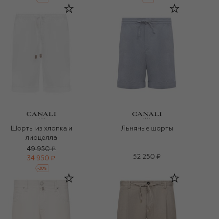
Шорты из хлопка и
Льняные шорты
лиоцелла
49 950 ₽
52 250 ₽
34 950 ₽
-
30
%