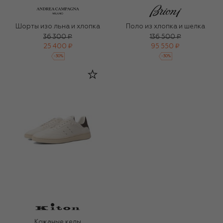
Шорты изо льна и хлопка
Поло из хлопка и шелка
36 300 ₽
136 500 ₽
25 400 ₽
95 550 ₽
-
30
%
-
30
%
Кожаные кеды