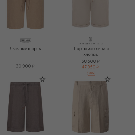
Льняные шорты
Шорты изо льна и
хлопка
68 500 ₽
30 900 ₽
47 950 ₽
-
30
%