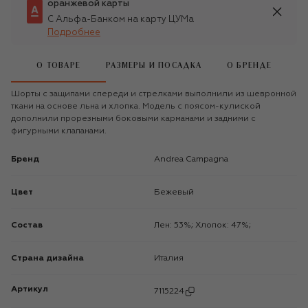
оранжевой карты
С Альфа-Банком на карту ЦУМа
Подробнее
О ТОВАРЕ
РАЗМЕРЫ И ПОСАДКА
О БРЕНДЕ
Шорты с защипами спереди и стрелками выполнили из шевронной
ткани на основе льна и хлопка. Модель с поясом-кулиской
дополнили прорезными боковыми карманами и задними с
фигурными клапанами.
Бренд
Andrea Campagna
Цвет
Бежевый
Состав
Лен: 53%; Хлопок: 47%;
Страна дизайна
Италия
Артикул
7115224