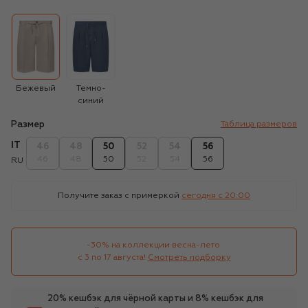
Бежевый
Темно-
синий
Размер
Таблица размеров
IT
46
48
50
52
54
56
46
48
50
52
54
56
RU
Получите заказ с примеркой
сегодня c 20:00
-30% на коллекции весна-лето 

с 3 по 17 августа!
Смотреть подборку
20% кешбэк для чёрной карты и 8% кешбэк для