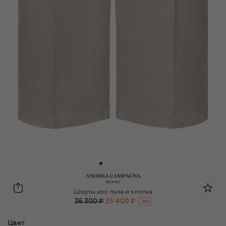
Andrea Campagna
Шорты изо льна и хлопка
36 300 ₽
25 400 ₽
-
30
%
Цвет