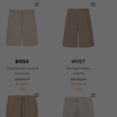
Шорты изо льна и
Вельветовые
вискозы
шорты
25 950 ₽
69 950 ₽
18 150 ₽
48 950 ₽
-
30
%
-
30
%