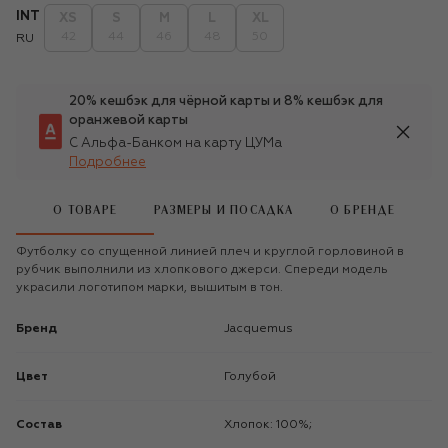
INT
XS
S
M
L
XL
42
44
46
48
50
RU
20% кешбэк для чёрной карты и 8% кешбэк для
оранжевой карты
С Альфа-Банком на карту ЦУМа
Подробнее
О ТОВАРЕ
РАЗМЕРЫ И ПОСАДКА
О БРЕНДЕ
Футболку со спущенной линией плеч и круглой горловиной в
рубчик выполнили из хлопкового джерси. Спереди модель
украсили логотипом марки, вышитым в тон.
Бренд
Jacquemus
Цвет
Голубой
Состав
Хлопок: 100%;