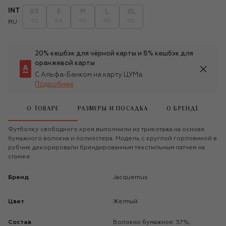
INT
XS
S
M
L
XL
42
44
46
48
50
RU
20% кешбэк для чёрной карты и 8% кешбэк для
оранжевой карты
С Альфа-Банком на карту ЦУМа
Подробнее
О ТОВАРЕ
РАЗМЕРЫ И ПОСАДКА
О БРЕНДЕ
Футболку свободного кроя выполнили из трикотажа на основе
бумажного волокна и полиэстера. Модель с круглой горловиной в
рубчик декорировали брендированным текстильным патчем на
спинке.
Бренд
Jacquemus
Цвет
Желтый
Состав
Волокно бумажное: 57%;