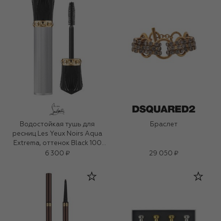
Водостойкая тушь для
Браслет
ресниц Les Yeux Noirs Aqua
Extrema, оттенок Black 100
(7ml)
6 300 ₽
29 050 ₽