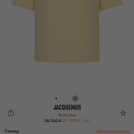
Jacquemus
Футболка
36 700 ₽
25 700 ₽
-
30
%
Размер
Таблица размеров