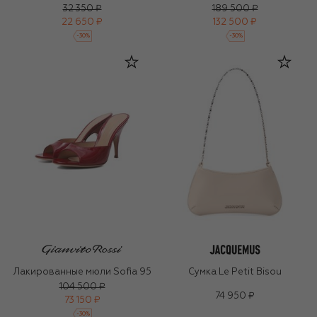
32 350 ₽
189 500 ₽
22 650 ₽
132 500 ₽
-
30
%
-
30
%
Лакированные мюли Sofia 95
Сумка Le Petit Bisou
104 500 ₽
74 950 ₽
73 150 ₽
-
30
%