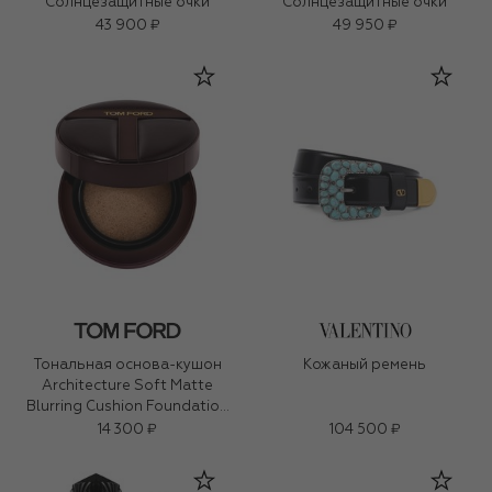
Солнцезащитные очки
Солнцезащитные очки
43 900 ₽
49 950 ₽
Тональная основа-кушон
Кожаный ремень
Architecture Soft Matte
Blurring Cushion Foundation
SPF 40/PA+++, оттенок 4
14 300 ₽
104 500 ₽
Fawn (12g)