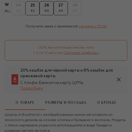
W
24
25
26
27
28
42
42
44
44
46
RU
Получите заказ с примеркой
сегодня c 15:00
-30% на коллекции весна-лето 

с 3 по 17 августа!
Смотреть подборку
20% кешбэк для чёрной карты и 8% кешбэк для
оранжевой карты
С Альфа-Банком на карту ЦУМа
Подробнее
О ТОВАРЕ
РАЗМЕРЫ И ПОСАДКА
О БРЕНДЕ
Шорты X-Boyfriend с необработанным низом изготовили из
японского денима на основе хлопка и бумажного волокна. Модель
с пятью карманами украсили аппликациями в виде бандан и
кожаным патчем на поясе.