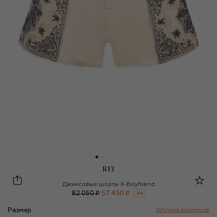
R13
R13
Джинсовые шорты X-Boyfriend
82 050 ₽
57 450 ₽
-
30
%
Размер
Таблица размеров