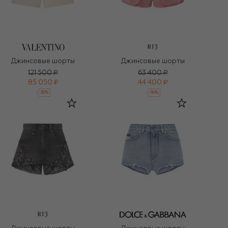
R13
Джинсовые шорты
Джинсовые шорты
121 500 ₽
63 400 ₽
85 050 ₽
44 400 ₽
-
30
%
-
30
%
R13