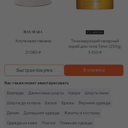
MAX MARA
Хлопковая панама
Тонизирующий сахарный
скраб для тела Tonic (250g)
21 080 ₽
5 450 ₽
В корзину
Быстрая покупка
Вас также может заинтересовать
Бермуды
Джинсовые шорты
Капри
Шорты мини
Шорты до колена
Бельё
Брюки
Верхняя одежда
Деним
Домашняя одежда
Жакеты и костюмы
Одежда из кожи
Платья
Пляжная одежда