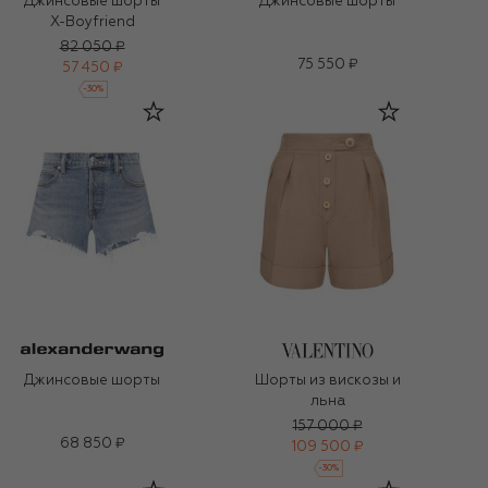
Джинсовые шорты
Джинсовые шорты
X-Boyfriend
82 050 ₽
75 550 ₽
57 450 ₽
-
30
%
Джинсовые шорты
Шорты из вискозы и
льна
157 000 ₽
68 850 ₽
109 500 ₽
-
30
%