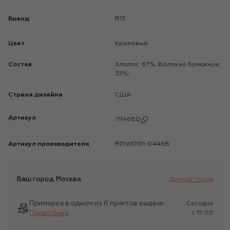
Бренд
R13
Цвет
Кремовый
Состав
Хлопок: 67%; Волокно бумажное:
33%;
Страна дизайна
США
Артикул
7114680
Артикул производителя
R13WD191-D446B
Ваш город
Москва
Другой город
Примерка в одном из 6 пунктов выдачи
Сегодня
Подробнее
c 15:00