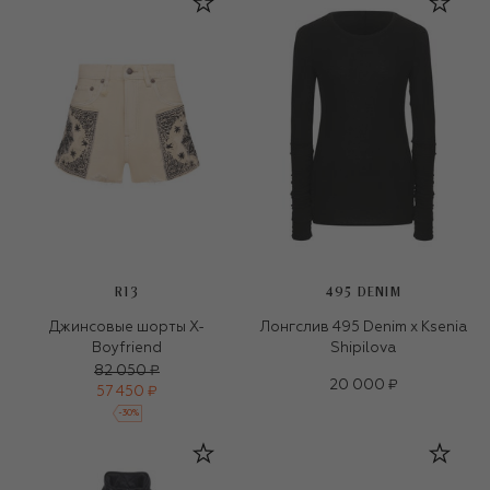
R13
495 DENIM
Джинсовые шорты X-
Лонгслив 495 Denim x Ksenia
Boyfriend
Shipilova
82 050 ₽
20 000 ₽
57 450 ₽
-
30
%