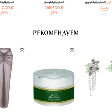
7 000 ₽
379 000 ₽
228 000 ₽
159
1 000 ₽
265 500 ₽
-
30
%
-
30
%
-
30
%
РЕКОМЕНДУЕМ