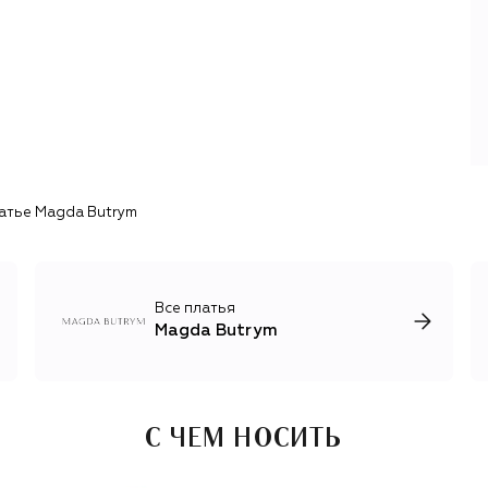
народными костюмами.
Польское наследие — важная составляющая ДНК Magda
Butrym. В производстве используют материалы от
локальных мануфактур. Сложносочиненную вязку,
кружево и традиционную вышивку выполняют вручную
ремесленники из Подгале, Новы-Тарг и Варшавы.
Дизайнеру также нравится работать с бархатом и
атласом, денимом и трикотажем, мехом и кожей.
атье Magda Butrym
Все платья
Magda Butrym
С ЧЕМ НОСИТЬ