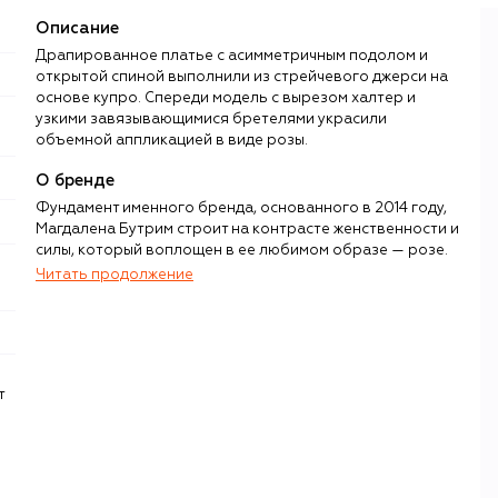
Описание
Драпированное платье с асимметричным подолом и
открытой спиной выполнили из стрейчевого джерси на
основе купро. Спереди модель с вырезом халтер и
узкими завязывающимися бретелями украсили
объемной аппликацией в виде розы.
О бренде
Фундамент именного бренда, основанного в 2014 году,
Магдалена Бутрим строит на контрасте женственности и
силы, который воплощен в ее любимом образе — розе.
Романтичный цветок с острыми шипами, словно
Читать продолжение
срезанный в саду родной для дизайнера Силезии,
украшает драпированные топы, облегающие платья,
мини-юбки, корсеты, босоножки, ручки скульптурных
сумок (Maya, Apolonia, Varsovia, Brigitte) и шелковые
косынки. Подчеркнуто феминные модели
т
уравновешиваются укороченными косухами, строгими
тренчами, жакетами с акцентной линией плеч и идеально
сидящими брюками. В коллекции также включают
крупную бижутерию, балетки, туфли на архитектурных
каблуках, перчатки и головные уборы, вдохновленные