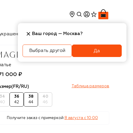
Ваш город —
Москва
?
украшения
Косметика
Интерьер
Новости
Выбрать другой
Да
agda Butrym
латье
71 000 ₽
азмер
(FR/RU)
Таблица размеров
34
36
38
40
40
42
44
46
Получите заказ с примеркой
8 августа c 10:00