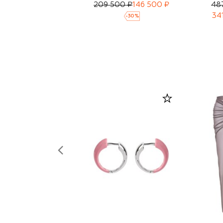
209 500 ₽
146 500 ₽
48
34
-
30
%