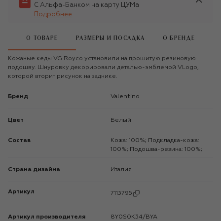
С Альфа-Банком на карту ЦУМа
Подробнее
О ТОВАРЕ
РАЗМЕРЫ И ПОСАДКА
О БРЕНДЕ
Кожаные кеды VG Royco установили на прошитую резиновую
подошву. Шнуровку декорировали деталью-эмблемой VLogo,
которой вторит рисунок на заднике.
Бренд
Valentino
Цвет
Белый
Состав
Кожа: 100%; Подкладка-кожа:
100%; Подошва-резина: 100%;
Страна дизайна
Италия
Артикул
7113795
Артикул производителя
8Y0S0K34/BYA