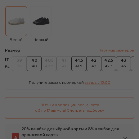
Белый
Черный
Размер
Таблица размеров
IT
39
40
40.5
41
41.5
42
42.5
43
43
39
40
40.5
41
41.5
42
42.5
43
43
RU
Получите заказ с примеркой
завтра c 13:00
-30% на коллекции весна-лето 

с 3 по 17 августа!
Смотреть подборку
20% кешбэк для чёрной карты и 8% кешбэк для
оранжевой карты