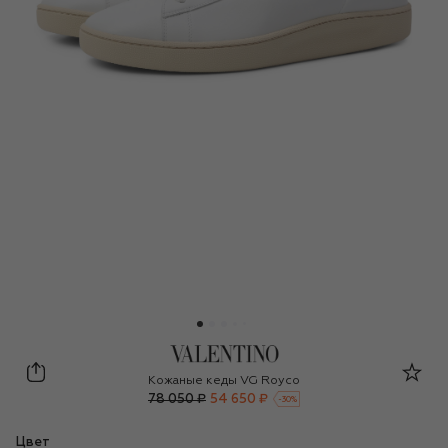
Valentino
Кожаные кеды VG Royco
78 050 ₽
54 650 ₽
-
30
%
Цвет