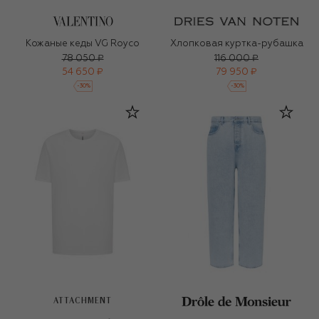
Кожаные кеды VG Royco
Хлопковая куртка-рубашка
78 050 ₽
116 000 ₽
54 650 ₽
79 950 ₽
-
30
%
-
30
%
ATTACHMENT