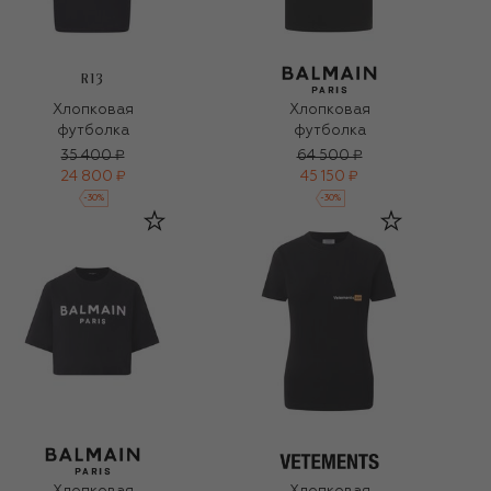
R13
Хлопковая
Хлопковая
футболка
футболка
35 400 ₽
64 500 ₽
24 800 ₽
45 150 ₽
-
30
%
-
30
%