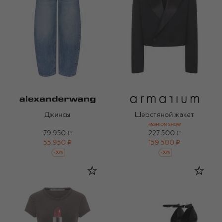
Джинсы
Шерстяной жакет
FASHION SHOW
79 950 ₽
227 500 ₽
55 950 ₽
159 500 ₽
-
30
%
-
30
%