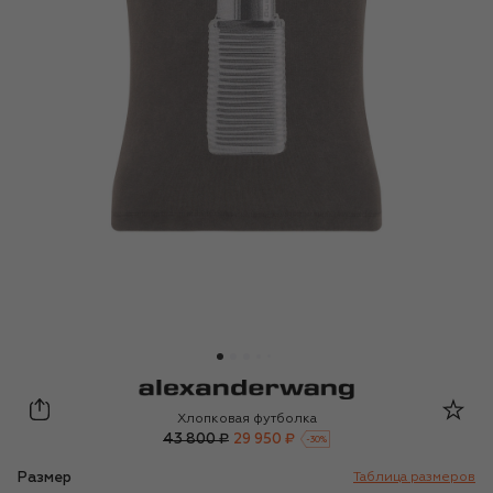
Alexander Wang
Хлопковая футболка
43 800 ₽
29 950 ₽
-
30
%
Размер
Таблица размеров