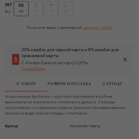
INT
XS
S
M
L
42
44
46
48
RU
Получите заказ с примеркой
сегодня c 14:00
20% кешбэк для чёрной карты и 8% кешбэк для
оранжевой карты
С Альфа-Банком на карту ЦУМа
Подробнее
О ТОВАРЕ
РАЗМЕРЫ И ПОСАДКА
О БРЕНДЕ
Укороченную футболку с круглой горловиной в рубчик
выполнили из эластичного хлопкового джерси. Спереди
искусственно состаренную модель украсили брендированным
принтом в виде губной помады с глиттером.
Бренд
Alexander Wang