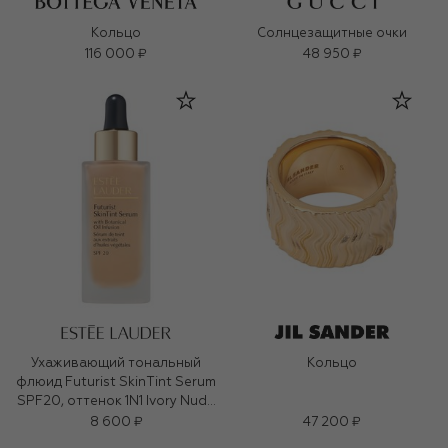
Кольцо
Солнцезащитные очки
116 000 ₽
48 950 ₽
Ухаживающий тональный
Кольцо
флюид Futurist SkinTint Serum
SPF20, оттенок 1N1 Ivory Nude
(30ml)
8 600 ₽
47 200 ₽