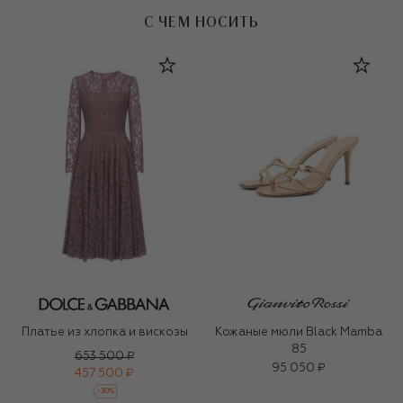
С ЧЕМ НОСИТЬ
Платье из хлопка и вискозы
Кожаные мюли Black Mamba
85
653 500 ₽
95 050 ₽
457 500 ₽
-
30
%