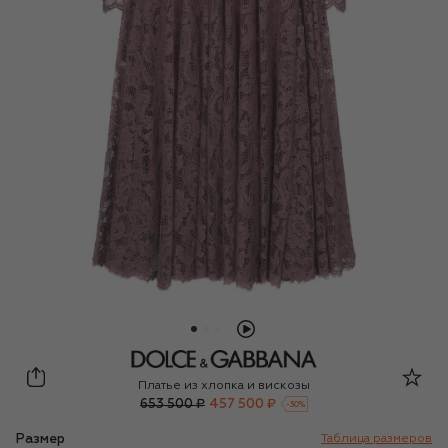
Dolce & Gabbana
Платье из хлопка и вискозы
653 500 ₽
457 500 ₽
-
30
%
Размер
Таблица размеров