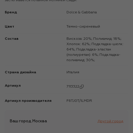
застегивается потайной молнией сзади.
Бренд
Dolce & Gabbana
Цвет
Темно-сиреневый
Состав
Вискоза: 20%; Полиамид: 18%;
Хлопок: 62%; Подкладка-шелк:
64%; Подкладка-эластан
(полиуретан): 6%; Подкладка-
полиамид: 30%;
Страна дизайна
Италия
Артикул
7113322
Артикул производителя
F6TJ0T/ILMDR
Ваш город
Москва
Другой город