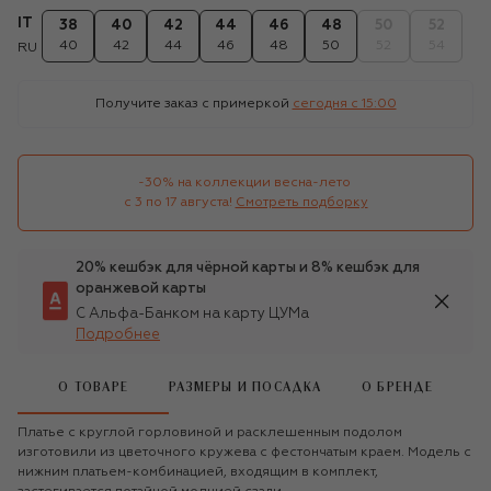
IT
38
40
42
44
46
48
50
52
40
42
44
46
48
50
52
54
RU
Получите заказ с примеркой
сегодня c 15:00
-30% на коллекции весна-лето 

с 3 по 17 августа!
Смотреть подборку
20% кешбэк для чёрной карты и 8% кешбэк для
оранжевой карты
С Альфа-Банком на карту ЦУМа
Подробнее
О ТОВАРЕ
РАЗМЕРЫ И ПОСАДКА
О БРЕНДЕ
Платье с круглой горловиной и расклешенным подолом
изготовили из цветочного кружева с фестончатым краем. Модель с
нижним платьем-комбинацией, входящим в комплект,