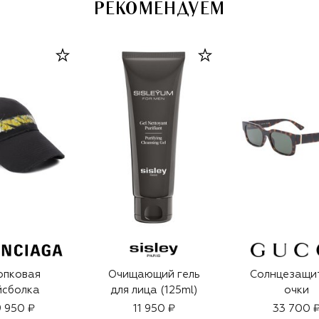
РЕКОМЕНДУЕМ
опковая
Очищающий гель
Солнцезащи
йсболка
для лица (125ml)
очки
 950 ₽
11 950 ₽
33 700 