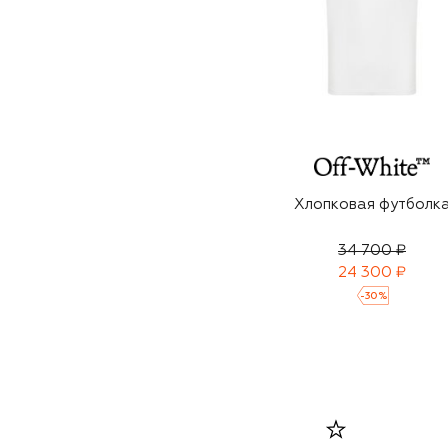
Хлопковая футболк
34 700 ₽
24 300 ₽
-
30
%