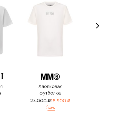
я
Хлопковая
Хлопковая
а
футболка
футболка
27 000 ₽
18 900 ₽
57 450 ₽
39 950 ₽
-
30
%
-
30
%