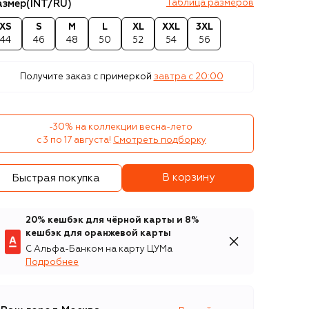
азмер
(INT/RU)
Таблица размеров
XS
S
M
L
XL
XXL
3XL
44
46
48
50
52
54
56
Получите заказ с примеркой
завтра c 20:00
-30% на коллекции весна-лето 

с 3 по 17 августа!
Смотреть подборку
В корзину
Быстрая покупка
20% кешбэк для чёрной карты и 8%
кешбэк для оранжевой карты
С Альфа-Банком на карту ЦУМа
Подробнее