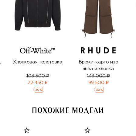
а
Хлопковая толстовка
Брюки-карго изо
льна и хлопка
103 500 ₽
143 000 ₽
72 450 ₽
99 500 ₽
-
30
%
-
30
%
ПОХОЖИЕ МОДЕЛИ