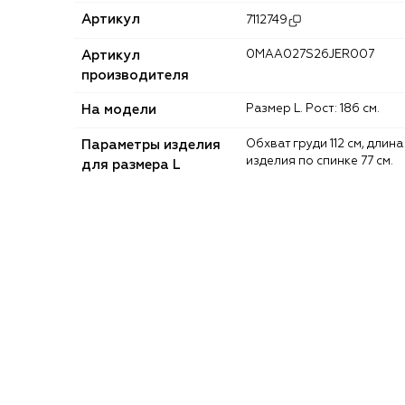
Артикул
7112749
Артикул
0MAA027S26JER007
производителя
На модели
Размер L. Рост: 186 см.
Параметры изделия
Обхват груди 112 см, длина
изделия по спинке 77 см.
для размера L