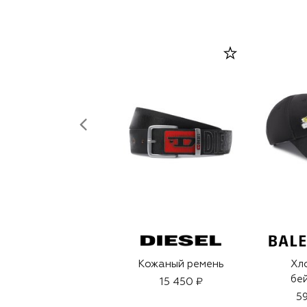
Кожаный ремень
Хл
бе
15 450 ₽
59