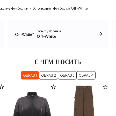
White стал стилист Ибрагим Камара. Под его
жские футболки
Хлопковая футболка Off-White
руководством бренд сохранил мультидисциплинарный
подход к дизайну: Камара привлекает к работе
современных художников, музыкантов, фотографов,
графических дизайнеров. Результат — многоголосие
культур, рас, возрастов и художественных техник,
Все футболки
благодаря которому визуальный язык бренда
Off-White
существенно обогатился.
С ЧЕМ НОСИТЬ
ОБРАЗ 1
ОБРАЗ 2
ОБРАЗ 3
ОБРАЗ 4