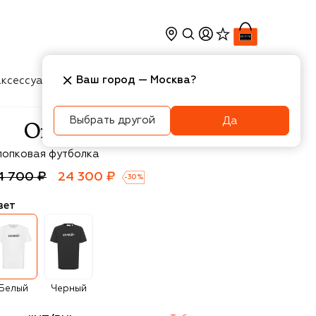
Ваш город —
Москва
?
ксессуары
Косметика
Интерьер
Новости
Выбрать другой
Да
f-White
лопковая футболка
4 700 ₽
24 300 ₽
-
30
%
вет
Белый
Черный