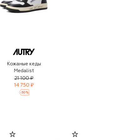
Кожаные кеды
Medalist
21 100 ₽
14 750 ₽
-
30
%