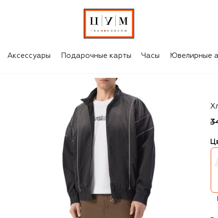
Аксессуары
Подарочные карты
Часы
Ювелирные а
Of
Х
3
Ц