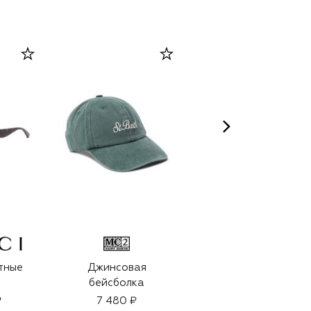
QMS MEDICOSMETICS
тные
Джинсовая
Лифтинг-патчи для
бейсболка
кожи вокруг глаз с
коллагеном
₽
7 480 ₽