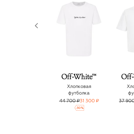
Хлопковая
Хл
футболка
фу
44 700 ₽
31 300 ₽
37 90
-
30
%