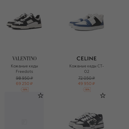
Кожаные кеды
Кожаные кеды CT-
Freedots
02
98 950 ₽
72 050 ₽
69 250 ₽
49 950 ₽
-
30
%
-
30
%