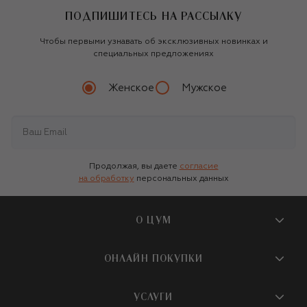
ПОДПИШИТЕСЬ НА РАССЫЛКУ
Чтобы первыми узнавать об эксклюзивных новинках и
специальных предложениях
Женское
Мужское
Продолжая, вы даете
согласие
на обработку
персональных данных
О ЦУМ
О магазине
ОНЛАЙН ПОКУПКИ
Новости и события
Вопросы и ответы
УСЛУГИ
Бутики и ПВЗ ЦУМ