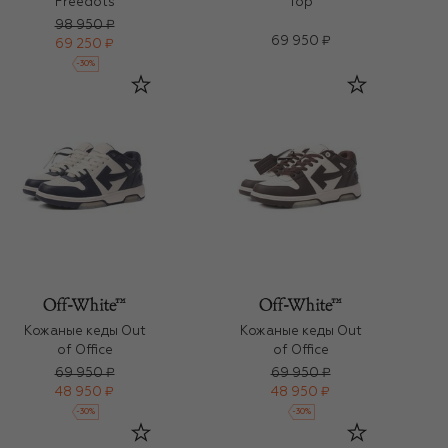
Freedots
Top
98 950 ₽
69 950 ₽
69 250 ₽
-
30
%
Кожаные кеды Out
Кожаные кеды Out
of Office
of Office
69 950 ₽
69 950 ₽
48 950 ₽
48 950 ₽
-
30
%
-
30
%