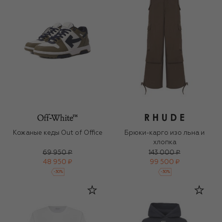
Кожаные кеды Out of Office
Брюки-карго изо льна и
хлопка
69 950 ₽
143 000 ₽
48 950 ₽
99 500 ₽
-
30
%
-
30
%