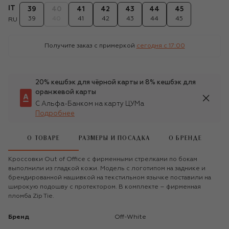
IT
39
40
41
42
43
44
45
39
40
41
42
43
44
45
RU
Получите заказ с примеркой
сегодня c 17:00
20% кешбэк для чёрной карты и 8% кешбэк для
оранжевой карты
С Альфа-Банком на карту ЦУМа
Подробнее
О ТОВАРЕ
РАЗМЕРЫ И ПОСАДКА
О БРЕНДЕ
Кроссовки Out of Office с фирменными стрелками по бокам
выполнили из гладкой кожи. Модель с логотипом на заднике и
брендированной нашивкой на текстильном язычке поставили на
широкую подошву с протектором. В комплекте – фирменная
пломба Zip Tie.
Бренд
Off-White