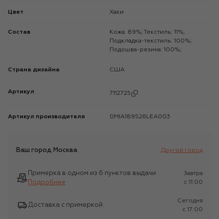
Цвет
Хаки
Состав
Кожа: 89%; Текстиль: 11%;
Подкладка-текстиль: 100%;
Подошва-резина: 100%;
Страна дизайна
США
Артикул
7112725
Артикул производителя
0MIA189S26LEA003
Ваш город
Москва
Другой город
Примерка в одном из 6 пунктов выдачи
Завтра
Подробнее
c 11:00
Сегодня
Доставка с примеркой
c 17:00