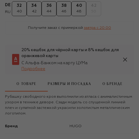
DE
32
34
36
38
40
42
40
42
44
46
48
50
RU
Получите заказ с примеркой
завтра c 20:00
20% кешбэк для чёрной карты и 8% кешбэк для
оранжевой карты
С Альфа-Банком на карту ЦУМа
Подробнее
О ТОВАРЕ
РАЗМЕРЫ И ПОСАДКА
О БРЕНДЕ
Рубашку свободного кроя выполнили из атласа с анималистичным
узором в технике деворе. Сзади модель со спущенной линией
плеч и супатной застежкой украсили золотистым металлическим
логотипом.
Бренд
HUGO