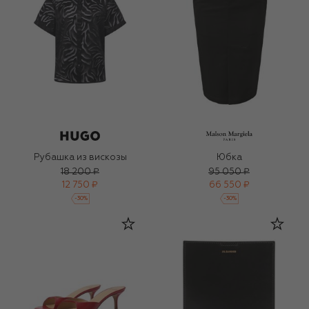
Рубашка из вискозы
Юбка
18 200 ₽
95 050 ₽
12 750 ₽
66 550 ₽
-
30
%
-
30
%