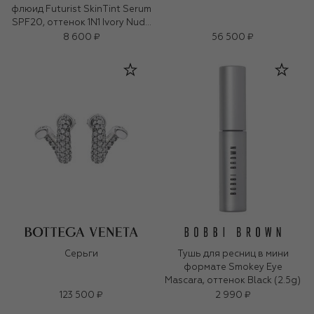
флюид Futurist SkinTint Serum
SPF20, оттенок 1N1 Ivory Nude
(30ml)
8 600 ₽
56 500 ₽
Серьги
Тушь для ресниц в мини
формате Smokey Eye
Mascara, оттенок Black (2.5g)
123 500 ₽
2 990 ₽