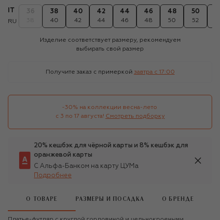
IT
36
38
40
42
44
46
48
50
5
38
40
42
44
46
48
50
52
5
RU
Изделие соответствует размеру, рекомендуем
выбирать свой размер
Получите заказ с примеркой
завтра c 17:00
-30% на коллекции весна-лето 

с 3 по 17 августа!
Смотреть подборку
20% кешбэк для чёрной карты и 8% кешбэк для
оранжевой карты
С Альфа-Банком на карту ЦУМа
Подробнее
О ТОВАРЕ
РАЗМЕРЫ И ПОСАДКА
О БРЕНДЕ
Платье-футляр с круглой горловиной и цельнокроеными