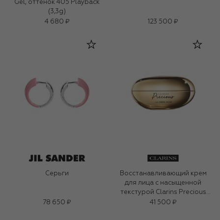
Gel, оттенок 405 Playback
(3,3g)
4 680 ₽
123 500 ₽
Серьги
Восстанавливающий крем
для лица с насыщенной
текстурой Clarins Precious
(50ml)
78 650 ₽
41 500 ₽