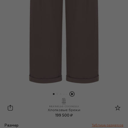
Brunello Cucinelli
Хлопковые брюки
199 500 ₽
Размер
Таблица размеров