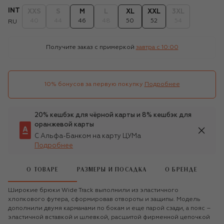
INT
XXS
S
M
L
XL
XXL
3XL
40
44
46
48
50
52
54
RU
Получите заказ с примеркой
завтра c 10:00
10% бонусов за первую покупку
Подробнее
20% кешбэк для чёрной карты и 8% кешбэк для
оранжевой карты
С Альфа-Банком на карту ЦУМа
Подробнее
О ТОВАРЕ
РАЗМЕРЫ И ПОСАДКА
О БРЕНДЕ
Широкие брюки Wide Track выполнили из эластичного
хлопкового футера, сформировав отвороты и защипы. Модель
дополнили двумя карманами по бокам и еще парой сзади, а пояс –
эластичной вставкой и шлевкой, расшитой фирменной цепочкой