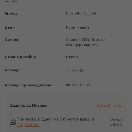
мониль.
Бренд
Brunello Cucinelli
Цвет
Коричневый
Состав
Хлопок: 98%; Эластан
(Полиуретан): 2%;
Страна дизайна
Италия
Артикул
7111837
Артикул производителя
MH827HZ589
Ваш город
Москва
Другой город
Примерка в одном из 6 пунктов выдачи
Завтра
Подробнее
c 15:00