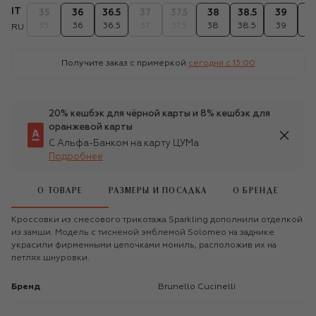
IT
35
36
36.5
37
37.5
38
38.5
39
39
35
36
36.5
37
37.5
38
38.5
39
39
RU
Получите заказ с примеркой
сегодня c 13:00
20% кешбэк для чёрной карты и 8% кешбэк для
оранжевой карты
С Альфа-Банком на карту ЦУМа
Подробнее
О ТОВАРЕ
РАЗМЕРЫ И ПОСАДКА
О БРЕНДЕ
Кроссовки из смесового трикотажа Sparkling дополнили отделкой
из замши. Модель с тисненой эмблемой Solomeo на заднике
украсили фирменными цепочками мониль, расположив их на
петлях шнуровки.
Бренд
Brunello Cucinelli