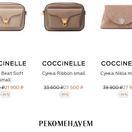
 Beat Soft
Сумка Ribbon small
Сумка Nikla 
small
 ₽
21 900 ₽
33 600 ₽
23 500 ₽
39 900 ₽
27 
-
30
%
-
30
%
-
30
%
РЕКОМЕНДУЕМ