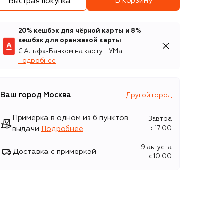
В корзину
Быстрая покупка
20% кешбэк для чёрной карты и 8%
кешбэк для оранжевой карты
С Альфа-Банком на карту ЦУМа
Подробнее
Ваш город
Москва
Другой город
Примерка в одном из 6 пунктов
Завтра
выдачи
Подробнее
c 17:00
9 августа
Доставка с примеркой
c 10:00