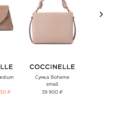
medium
Сумка Boheme
Сумка Raquel large
small
950 ₽
39 900 ₽
41 500 ₽
29 050 ₽
-
30
%