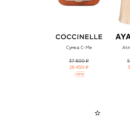
Сумка C-Me
Атл
37 800 ₽
5
26 450 ₽
3
-
30
%