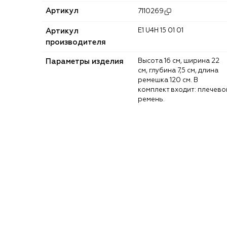
Артикул
7110269
Артикул
E1 U4H 15 01 01
производителя
Параметры изделия
Высота 16 см, ширина 22
см, глубина 7,5 см, длина
ремешка 120 см. В
комплект входит: плечево
ремень.