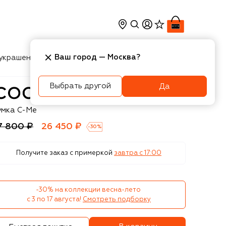
Ваш город —
Москва
?
украшения
Косметика
Интерьер
Новости
Выбрать другой
Да
ccinelle
умка C-Me
7 800 ₽
26 450 ₽
-
30
%
Получите заказ с примеркой
завтра c 17:00
-30% на коллекции весна-лето 

с 3 по 17 августа!
Смотреть подборку