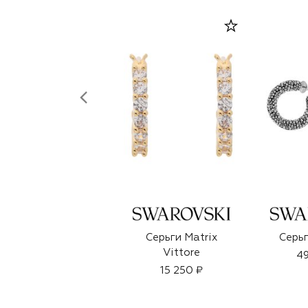
Серьги Matrix
Серьг
Vittore
49
15 250 ₽