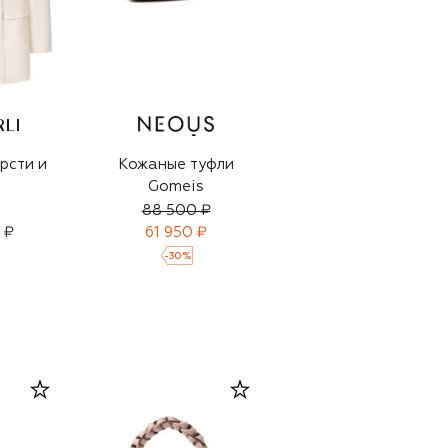
RLI
рсти и
Кожаные туфли
Gomeis
88 500 ₽
 ₽
61 950 ₽
-
30
%