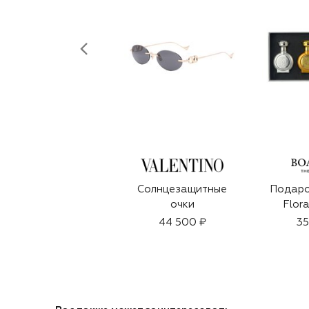
Солнцезащитные
Подаро
очки
Flora
44 500 ₽
35