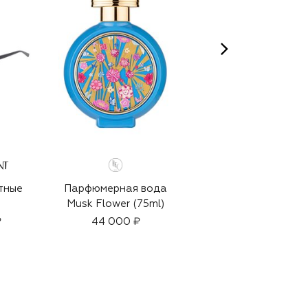
тные
Парфюмерная вода
Солнцезащитные
Musk Flower (75ml)
очки
₽
44 000 ₽
47 500 ₽