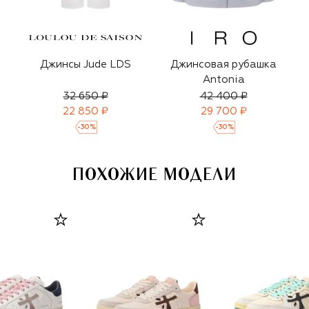
Джинсы Jude LDS
Джинсовая рубашка
Antonia
32 650 ₽
42 400 ₽
22 850 ₽
29 700 ₽
-
30
%
-
30
%
ПОХОЖИЕ МОДЕЛИ