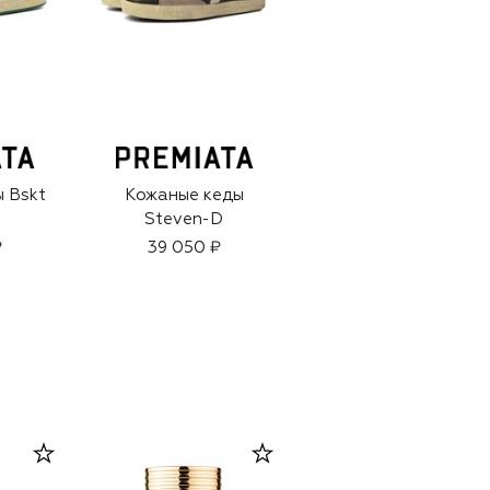
 Bskt
Кожаные кеды
Комбинированные
Steven-D
кеды Bonnie-D
₽
39 050 ₽
27 600 ₽
19 300 ₽
-
30
%