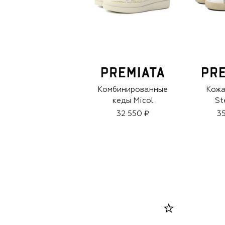
Комбинированные
Кожа
кеды Micol
St
32 550 ₽
35