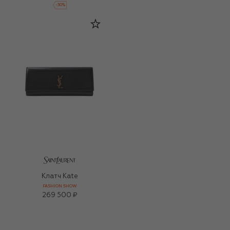
-
30
%
Клатч Kate
FASHION SHOW
269 500 ₽