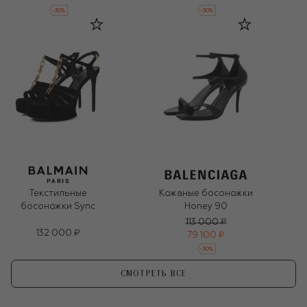
-
30
%
-
30
%
Текстильные
Кожаные босоножки
босоножки Sync
Honey 90
113 000 ₽
132 000 ₽
79 100 ₽
-
30
%
СМОТРЕТЬ ВСЕ