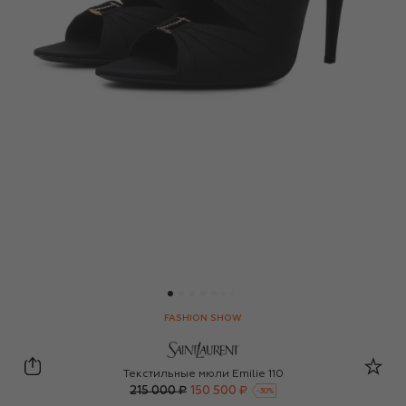
FASHION SHOW
Saint Laurent
Текстильные мюли Emilie 110
215 000 ₽
150 500 ₽
-
30
%