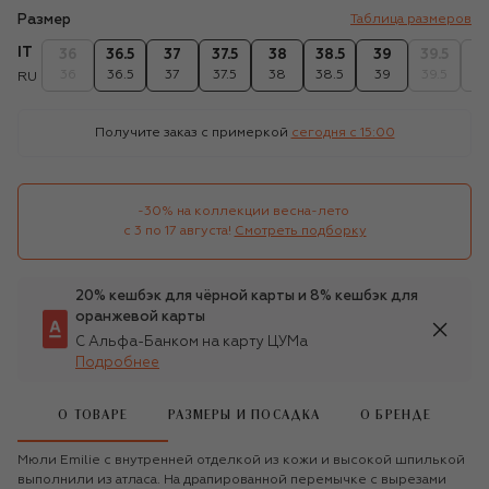
Размер
Таблица размеров
IT
36
36.5
37
37.5
38
38.5
39
39.5
4
36
36.5
37
37.5
38
38.5
39
39.5
4
RU
Получите заказ с примеркой
сегодня c 15:00
-30% на коллекции весна-лето 

с 3 по 17 августа!
Смотреть подборку
20% кешбэк для чёрной карты и 8% кешбэк для
оранжевой карты
С Альфа-Банком на карту ЦУМа
Подробнее
О ТОВАРЕ
РАЗМЕРЫ И ПОСАДКА
О БРЕНДЕ
Мюли Emilie с внутренней отделкой из кожи и высокой шпилькой
выполнили из атласа. На драпированной перемычке с вырезами