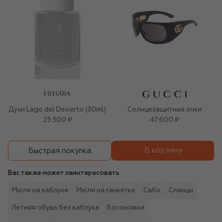
FUEGUIA
Духи Lago del Desierto (30ml)
Солнцезащитные очки
25 500 ₽
47 600 ₽
В корзину
Быстрая покупка
Вас также может заинтересовать
Мюли на каблуке
Мюли на танкетке
Сабо
Сланцы
Летняя обувь без каблука
Босоножки