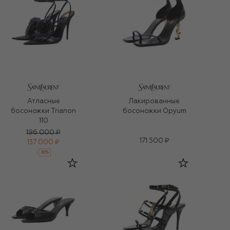
Атласные
Лакированные
босоножки Trianon
босоножки Opyum
110
196 000 ₽
171 500 ₽
137 000 ₽
-
30
%