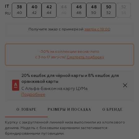
IT
38
40
42
44
46
48
50
52
40
42
44
46
48
50
52
54
RU
Получите заказ с примеркой
завтра c 19:00
-30% на коллекции весна-лето 

с 3 по 17 августа!
Смотреть подборку
20% кешбэк для чёрной карты и 8% кешбэк для
оранжевой карты
С Альфа-Банком на карту ЦУМа
Подробнее
О ТОВАРЕ
РАЗМЕРЫ И ПОСАДКА
О БРЕНДЕ
Куртку с закругленной линией низа выполнили из хлопкового
денима. Модель с боковыми карманами застегивается
брендированными пуговицами.