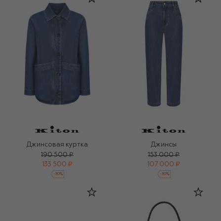
Джинсовая куртка
Джинсы
190 500 ₽
153 000 ₽
133 500 ₽
107 000 ₽
-
30
%
-
30
%