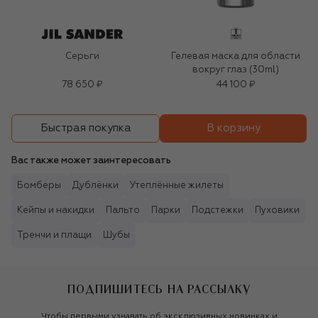
Серьги
Гелевая маска для области
вокруг глаз (30ml)
78 650 ₽
44 100 ₽
В корзину
Быстрая покупка
Вас также может заинтересовать
Бомберы
Дублёнки
Утеплённые жилеты
Кейпы и накидки
Пальто
Парки
Подстежки
Пуховики
Тренчи и плащи
Шубы
ПОДПИШИТЕСЬ НА РАССЫЛКУ
Чтобы первыми узнавать об эксклюзивных новинках и