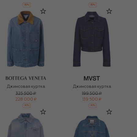
-
30
%
-
30
%
Джинсовая куртка
Джинсовая куртка
325 500 ₽
199 500 ₽
228 000 ₽
139 500 ₽
-
30
%
-
30
%