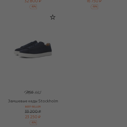
32 800 ₽
16 750 ₽
-
30
%
-
30
%
Замшевые кеды Stockholm
BEST-SELLER
33 200 ₽
23 250 ₽
-
30
%