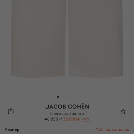
Jacob Cohen
Хлопковые шорты
46 850 ₽
32 800 ₽
-
30
%
Размер
Таблица размеров