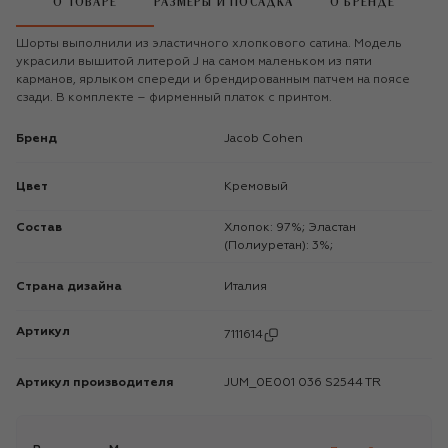
О ТОВАРЕ
РАЗМЕРЫ И ПОСАДКА
О БРЕНДЕ
Шорты выполнили из эластичного хлопкового сатина. Модель
украсили вышитой литерой J на самом маленьком из пяти
карманов, ярлыком спереди и брендированным патчем на поясе
сзади. В комплекте – фирменный платок с принтом.
Бренд
Jacob Cohen
Цвет
Кремовый
Состав
Хлопок: 97%; Эластан
(Полиуретан): 3%;
Страна дизайна
Италия
Артикул
7111614
Артикул производителя
JUM_0E001 036 S2544 TR