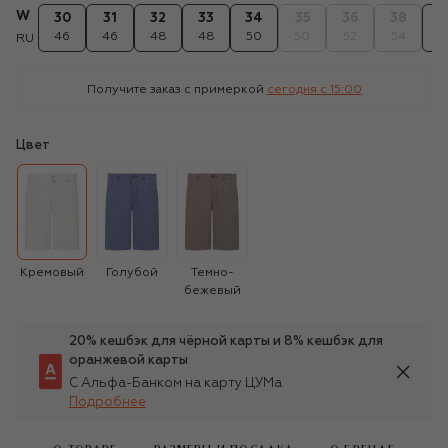
W
30
31
32
33
34
35
36
38
4
46
46
48
48
50
50
52
54
5
RU
Получите заказ с примеркой
сегодня c 15:00
Цвет
Кремовый
Голубой
Темно-
бежевый
20% кешбэк для чёрной карты и 8% кешбэк для
оранжевой карты
С Альфа-Банком на карту ЦУМа
Подробнее