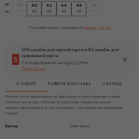
IT
38
40
42
44
46
48
40
42
44
46
48
50
RU
Получите заказ с примеркой
завтра c 10:00
20% кешбэк для чёрной карты и 8% кешбэк для
оранжевой карты
С Альфа-Банком на карту ЦУМа
Подробнее
О ТОВАРЕ
РАЗМЕРЫ И ПОСАДКА
О БРЕНДЕ
Платье-поло выполнили из фактурного трикотажа на основе
хлопка и вискозы. Отложной воротник украсили узким
люрексовым кантом, в тон которому – пуговицы на нагрудной
планке.
Бренд
Gran Sasso