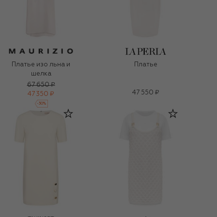
Платье изо льна и
Платье
шелка
67 650 ₽
47 550 ₽
47 350 ₽
-
30
%