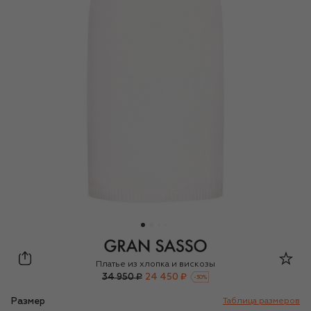
Gran Sasso
Платье из хлопка и вискозы
34 950 ₽
24 450 ₽
-
30
%
Размер
Таблица размеров