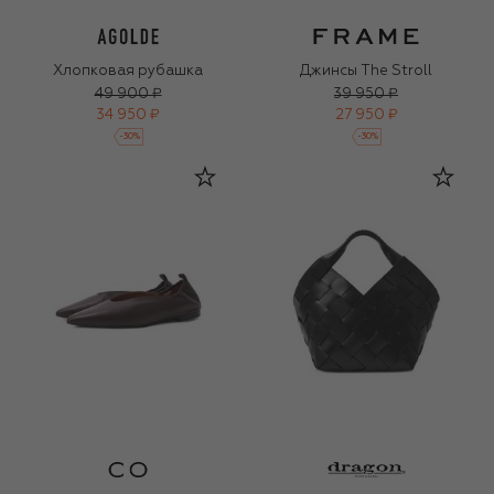
Хлопковая рубашка
Джинсы The Stroll
49 900 ₽
39 950 ₽
34 950 ₽
27 950 ₽
-
30
%
-
30
%