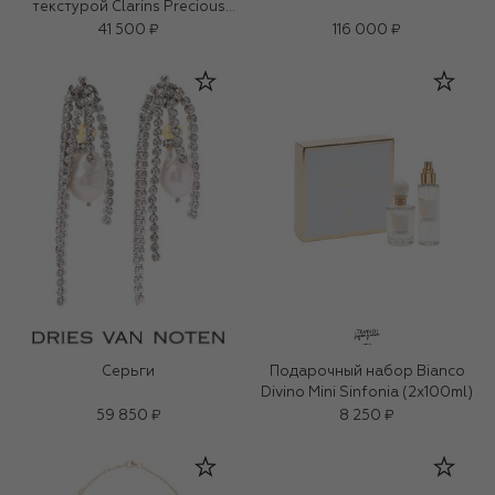
текстурой Clarins Precious
(50ml)
41 500 ₽
116 000 ₽
Серьги
Подарочный набор Bianco
Divino Mini Sinfonia (2x100ml)
59 850 ₽
8 250 ₽