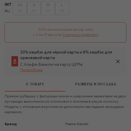
INT
XS
S
M
L
42
44
46
48
RU
-30% на коллекции весна-лето 

с 3 по 17 августа!
Смотреть подборку
20% кешбэк для чёрной карты и 8% кешбэк для
оранжевой карты
С Альфа-Банком на карту ЦУМа
Подробнее
О ТОВАРЕ
РАЗМЕРЫ И ПОСАДКА
Прямую рубашку с фигурным низом и широкими манжетами на двух
пуговицах выполнили из хлопкового поплина в узкую полоску.
Модель с отложным воротником дополнили накладным нагрудным
карманом.
Бренд
Frame Denim