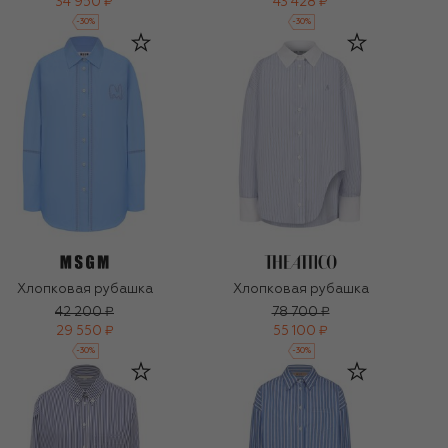
34 950 ₽
43 428 ₽
-
30
%
-
30
%
Хлопковая рубашка
Хлопковая рубашка
42 200 ₽
78 700 ₽
29 550 ₽
55 100 ₽
-
30
%
-
30
%