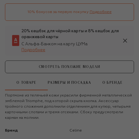
10% бонусов за первую покупку
Подробнее
20% кешбэк для чёрной карты и 8% кешбэк для
оранжевой карты
С Альфа-Банком на карту ЦУМа
Подробнее
СМОТРЕТЬ ПОХОЖИЕ МОДЕЛИ
О ТОВАРЕ
РАЗМЕРЫ И ПОСАДКА
О БРЕНДЕ
Портмоне из телячьей кожи украсили фирменной металлической
эмблемой Triomphe, под которой скрыта кнопка. Аксессуар
тройного сложения дополнили отделением для купюр, четырьмя
карточными слотами и тремя отсеками. Сбоку предусмотрели
карман на молнии.
Бренд
Celine