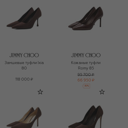
Замшевые туфли Ixia
Кожаные туфли
80
Romy 85
95 700 ₽
118 000 ₽
66 950 ₽
-
30
%