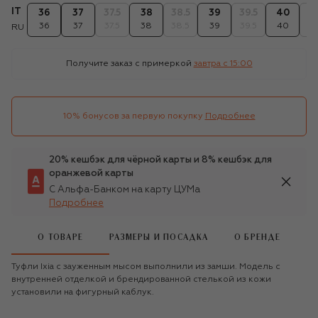
IT
36
37
37.5
38
38.5
39
39.5
40
40
36
37
37.5
38
38.5
39
39.5
40
40
RU
Получите заказ с примеркой
завтра c 15:00
10% бонусов за первую покупку
Подробнее
20% кешбэк для чёрной карты и 8% кешбэк для
оранжевой карты
С Альфа-Банком на карту ЦУМа
Подробнее
О ТОВАРЕ
РАЗМЕРЫ И ПОСАДКА
О БРЕНДЕ
Туфли Ixia с зауженным мысом выполнили из замши. Модель с
внутренней отделкой и брендированной стелькой из кожи
установили на фигурный каблук.