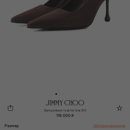
Jimmy Choo
Замшевые туфли Ixia 80
118 000 ₽
Размер
Таблица размеров