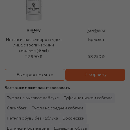
Интенсивная сыворотка для
Браслет
лица с тропическими
смолами (30ml)
22 990 ₽
58 250 ₽
В корзину
Быстрая покупка
Вас также может заинтересовать
Туфли на высоком каблуке
Туфли на низком каблуке
Слингбэки
Туфли на среднем каблуке
Летняя обувь без каблука
Босоножки
Ботинки и ботильоны
Домашняя обувь