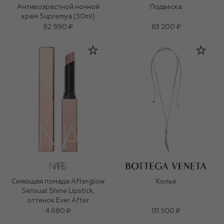
Антивозрастной ночной
Подвеска
крем Supremya (50ml)
92 990 ₽
63 200 ₽
Сияющая помада Afterglow
Колье
Sensual Shine Lipstick,
оттенок Ever After
4 680 ₽
131 500 ₽