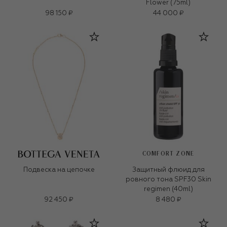
Flower (75ml)
98 150 ₽
44 000 ₽
COMFORT ZONE
Подвеска на цепочке
Защитный флюид для
ровного тона SPF30 Skin
regimen (40ml)
92 450 ₽
8 480 ₽