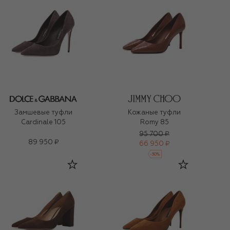
Замшевые туфли
Кожаные туфли
Cardinale 105
Romy 85
95 700 ₽
89 950 ₽
66 950 ₽
-
30
%