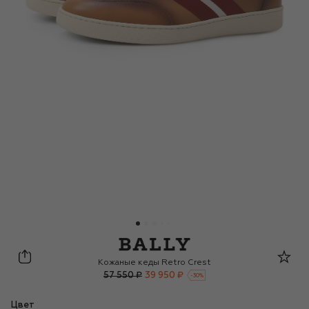
Bally
Кожаные кеды Retro Crest
57 550 ₽
39 950 ₽
-
30
%
Цвет