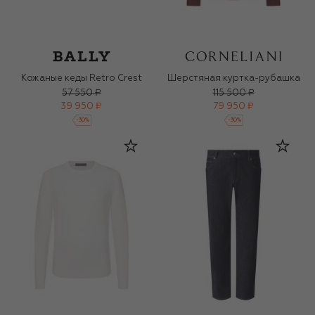
Кожаные кеды Retro Crest
Шерстяная куртка-рубашка
57 550 ₽
115 500 ₽
39 950 ₽
79 950 ₽
-
30
%
-
30
%