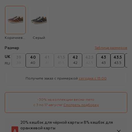
Коричневый
Серый
Размер
Таблица размеров
UK
39
40
41
41.5
42
42.5
43
43.5
4
39
40
41
41.5
42
42.5
43
43.5
4
RU
Получите заказ с примеркой
сегодня c 15:00
-30% на коллекции весна-лето 

с 3 по 17 августа!
Смотреть подборку
20% кешбэк для чёрной карты и 8% кешбэк для
оранжевой карты