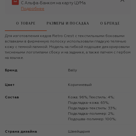
С Альфа-Банком на карту ЦУМа
Подробнее
О ТОВАРЕ
РАЗМЕРЫ И ПОСАДКА
О БРЕНДЕ
Для изготовления кедов Retro Crest с текстильными боковыми
вставками в фирменную полоску использовали гладкую телячью
кожу с темной патиной. Модель на гибкой подошве декорировали
тиснеными логотипами сбоку и на заднике, а также патчем с гербом
на язычке.
Бренд
Bally
Цвет
Коричневый
Состав
Кожа: 96%; Текстиль: 4%;
Подкладка-кожа: 65%;
Подкладка-текстиль: 33%;
Подкладка-полимер: 2%;
Подошва-полимер: 100%;
Страна дизайна
Швейцария