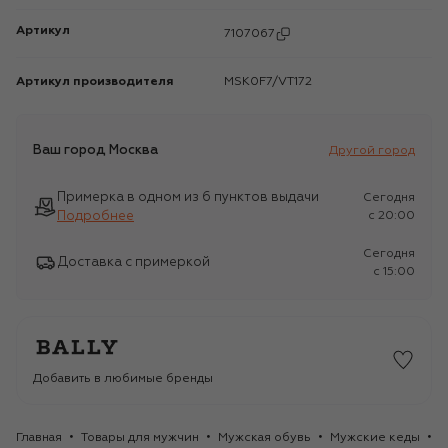
Артикул
7107067
Артикул производителя
MSK0F7/VT172
Ваш город
Москва
Другой город
Примерка в одном из 6 пунктов выдачи
Сегодня
Подробнее
c 20:00
Сегодня
Доставка с примеркой
c 15:00
Добавить в любимые бренды
Главная
Товары для мужчин
Мужская обувь
Мужские кеды
К