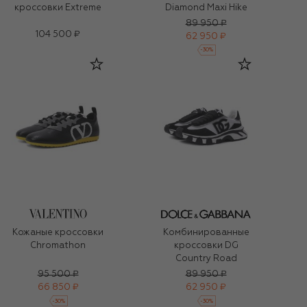
кроссовки Extreme
Diamond Maxi Hike
89 950 ₽
104 500 ₽
62 950 ₽
-
30
%
Кожаные кроссовки
Комбинированные
Chromathon
кроссовки DG
Country Road
95 500 ₽
89 950 ₽
66 850 ₽
62 950 ₽
-
30
%
-
30
%