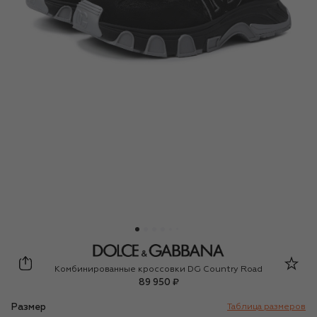
Dolce & Gabbana
Комбинированные кроссовки DG Country Road
89 950 ₽
Размер
Таблица размеров