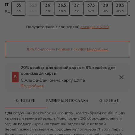
IT
35
35.5
36
36.5
37
37.5
38
38.5
3
35
35.5
36
36.5
37
37.5
38
38.5
3
RU
Получите заказ с примеркой
сегодня c 17:00
10% бонусов за первую покупку
Подробнее
20% кешбэк для чёрной карты и 8% кешбэк для
оранжевой карты
С Альфа-Банком на карту ЦУМа
Подробнее
О ТОВАРЕ
РАЗМЕРЫ И ПОСАДКА
О БРЕНДЕ
Для создания кроссовок DG Country Road выбрали комбинацию
кружева и телячьей замши. Монограмму DG сбоку, шнуровку и
задник подчеркнули контрастной отделкой, с которой
перекликаются вставки на подошве из полимера Phylon. Пару с
брендированным язычком дополнили двухцветной шнуровкой.