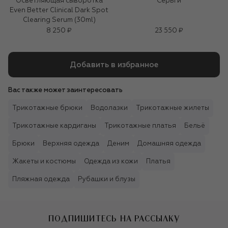
Осветляющая сыворотка
Серьги
Even Better Clinical Dark Spot
Clearing Serum (30ml)
8 250 ₽
23 550 ₽
Добавить в избранное
Вас также может заинтересовать
Трикотажные брюки
Водолазки
Трикотажные жилеты
Трикотажные кардиганы
Трикотажные платья
Бельё
Брюки
Верхняя одежда
Деним
Домашняя одежда
Жакеты и костюмы
Одежда из кожи
Платья
Пляжная одежда
Рубашки и блузы
ПОДПИШИТЕСЬ НА РАССЫЛКУ