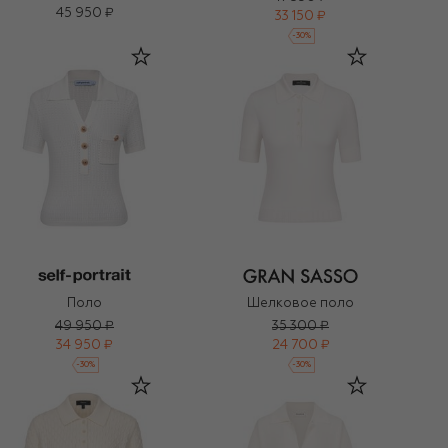
45 950 ₽
33 150 ₽
-
30
%
Поло
Шелковое поло
49 950 ₽
35 300 ₽
34 950 ₽
24 700 ₽
-
30
%
-
30
%