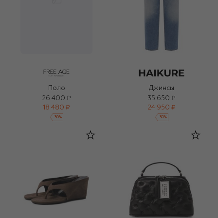
Поло
Джинсы
26 400 ₽
35 650 ₽
18 480 ₽
24 950 ₽
-
30
%
-
30
%