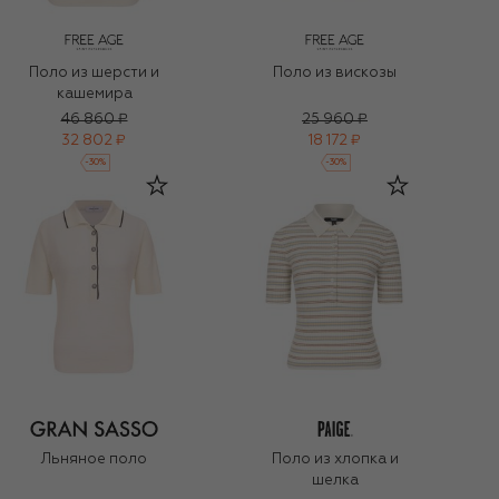
Поло из шерсти и
Поло из вискозы
кашемира
46 860 ₽
25 960 ₽
32 802 ₽
18 172 ₽
-
30
%
-
30
%
Льняное поло
Поло из хлопка и
шелка