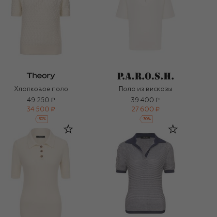
Хлопковое поло
Поло из вискозы
49 250 ₽
39 400 ₽
34 500 ₽
27 600 ₽
-
30
%
-
30
%