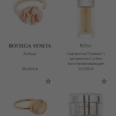
Кольцо
Сыворотка "Сияние" с
витамином С и био
восстанавливающим
пептидом (30ml)
116 000 ₽
55 050 ₽