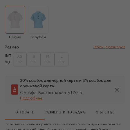
Белый
Голубой
Размер
Таблица размеров
INT
XS
S
M
L
42
44
46
48
RU
20% кешбэк для чёрной карты и 8% кешбэк для
оранжевой карты
С Альфа-Банком на карту ЦУМа
Подробнее
О ТОВАРЕ
РАЗМЕРЫ И ПОСАДКА
О БРЕНДЕ
Поло выполнили ажурной вязкой из ленточной пряжи на основе
полиэстера и нейлона. Модель со спущенной линией плеч