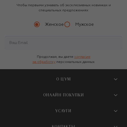
Чтобы первыми узнавать об эксклюзивных новинках и
специальных предложениях
Женское
Мужское
Продолжая, вы даете
согласие
на обработку
персональных данных
О ЦУМ
О магазине
ОНЛАЙН ПОКУПКИ
Новости и события
Вопросы и ответы
УСЛУГИ
Бутики и ПВЗ ЦУМ
Мобильное приложение
Контакты
Шопинг-сервисы