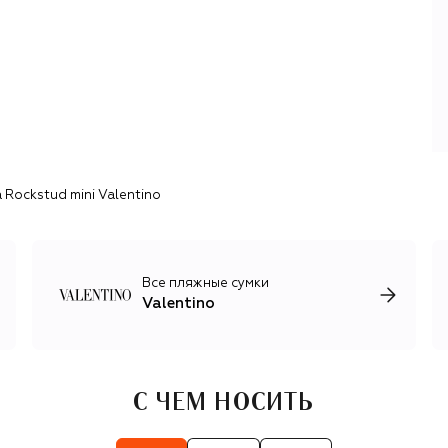
созданию вечерних нарядов и не меньшее внимание к
деталям при создании повседневных вещей.
В фокусе последних коллекций Valentino — элегантность
и неоромантизм с щедрой долей классики 1970-х.
Короткие и длинные, строгие и богемные, лаконичные и
богато украшенные платья, идеально скроенные
жакеты, нарядные блузы и юбки, трикотажные изделия из
кашемира, шерсти и шелка дополняют сложные
аксессуары и обувь, в частности знаковые для бренда
 Rockstud mini Valentino
коллекции Rockstud и V Logo, успешно преодолевшие
первую четверть XXI века с минимальными изменениями.
Все пляжные сумки
Valentino
С ЧЕМ НОСИТЬ