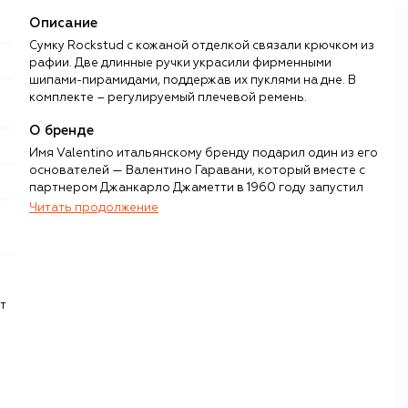
Описание
Сумку Rockstud с кожаной отделкой связали крючком из
рафии. Две длинные ручки украсили фирменными
шипами-пирамидами, поддержав их пуклями на дне. В
комплекте – регулируемый плечевой ремень.
О бренде
Имя Valentino итальянскому бренду подарил один из его
основателей — Валентино Гаравани, который вместе с
партнером Джанкарло Джаметти в 1960 году запустил
линию женской одежды, которую уже через несколько
Читать продолжение
лет носил весь цвет европейской и американской
культуры: от Джеки Кеннеди и Одри Хепберн до Элизабет
Тейлор и Софи Лорен.
В 2008 году Гаравани отошел от дел, поэтому
т
следующие главы в истории Valentino писали
Алессандра Факкинетти, Мария Грация Кьюри и
Пьерпаоло Пиччоли, а с 2024 года — Алессандро
Микеле. Каждый модельер привносил в эстетику
Valentino что-то свое, но доминанты дизайна Гаравани
остаются неизменными — это почти кутюрный подход к