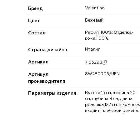
Бренд
Valentino
Цвет
Бежевый
Состав
Рафия: 100%; Отделка-
кожа: 100%;
Страна дизайна
Италия
Артикул
7105298
Артикул
8W2B0R05/UEN
производителя
Параметры изделия
Высота 15 см, ширина 20
см, глубина 9 см, длина
ремешка 122 см. В комплек
входит: плечевой ремень.