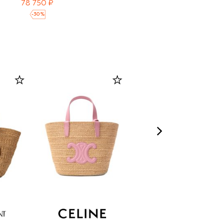
78 750 ₽
-
30
%