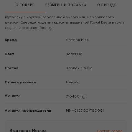
О ТОВАРЕ
РАЗМЕРЫ И ПОСАДКА
О БРЕНДЕ
Футболку с круглой горловиной выполнили из хлопкового
джерси. Спереди модель украсили вышивкой Royal Eagle в тон, а
сзади – логотипом бренда.
Бренд
Stefano Ricci
Цвет
Зеленый
Состав
Хлопок: 100%;
Страна дизайна
Италия
Артикул
7104804
Артикул производителя
MNH6105150/TE0001
Ваш город
Москва
Другой город