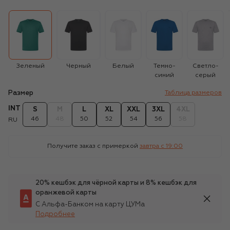
Зеленый
Черный
Белый
Темно-
Светло-
синий
серый
Размер
Таблица размеров
INT
S
M
L
XL
XXL
3XL
4XL
46
48
50
52
54
56
58
RU
Получите заказ с примеркой
завтра c 19:00
20% кешбэк для чёрной карты и 8% кешбэк для
оранжевой карты
С Альфа-Банком на карту ЦУМа
Подробнее