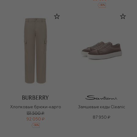
-
30
%
Хлопковые брюки-карго
Замшевые кеды Cleanic
131 500 ₽
87 950 ₽
92 050 ₽
-
30
%