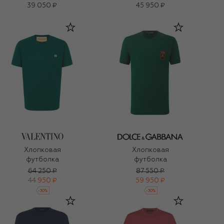
39 050 ₽
45 950 ₽
Хлопковая
Хлопковая
футболка
футболка
64 250 ₽
87 550 ₽
44 950 ₽
59 950 ₽
-
30
%
-
30
%