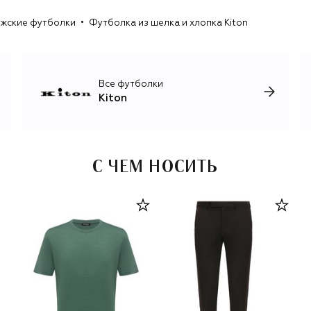
Современные коллекции Kiton — это готовая одежда
жские футболки
Футболка из шелка и хлопка Kiton
качества, сопоставимого с индивидуальным пошивом.
Обновления в ассортименте происходят четыре раза в
год и обязательно включают шерстяной и кашемировый
трикотаж, лаконичные брючные костюмы для мужчин и
женщин, роскошные базовые вещи, обувь и аксессуары.
Все футболки
Kiton
С ЧЕМ НОСИТЬ