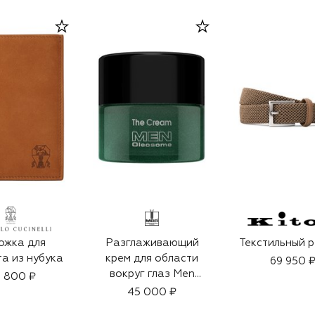
ожка для
Разглаживающий
Текстильный 
а из нубука
крем для области
69 950 
вокруг глаз Men
 800 ₽
Oleosome The Eye
45 000 ₽
Cream (15ml)