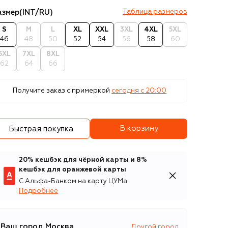
азмер
(INT/RU)
Таблица размеров
S
M
L
XL
XXL
3XL
4XL
5XL
46
48
50
52
54
56
58
60
6XL
7XL
8XL
62
64
66
Получите заказ с примеркой
сегодня c 20:00
В корзину
Быстрая покупка
20% кешбэк для чёрной карты и 8%
кешбэк для оранжевой карты
С Альфа-Банком на карту ЦУМа
Подробнее
Ваш город
Москва
Другой город