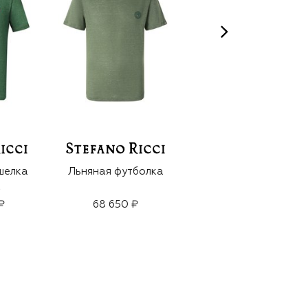
шелка
Льняная футболка
Хлопковая
а
футболка
₽
68 650 ₽
68 650 ₽