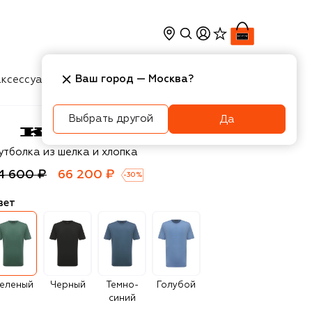
Ваш город —
Москва
?
ксессуары
Косметика
Интерьер
Новости
Выбрать другой
Да
ton
утболка из шелка и хлопка
4 600 ₽
66 200 ₽
-
30
%
вет
еленый
Черный
Темно-
Голубой
синий