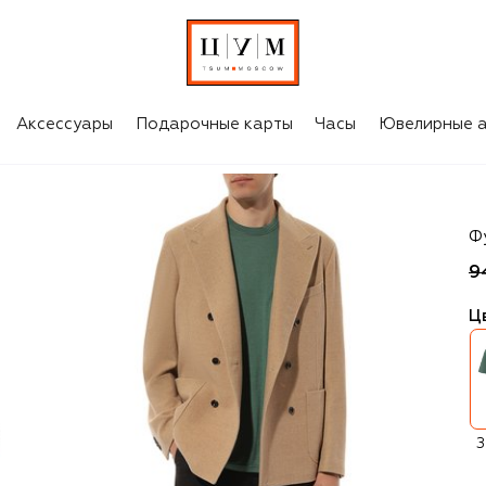
Аксессуары
Подарочные карты
Часы
Ювелирные а
Ki
Ф
9
Ц
З