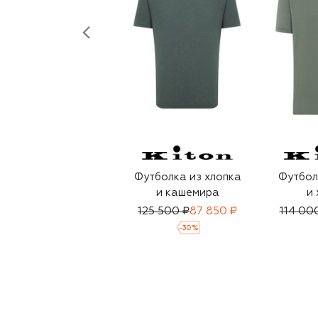
Футболка из хлопка
Футбол
и кашемира
и 
125 500 ₽
87 850 ₽
114 00
-
30
%