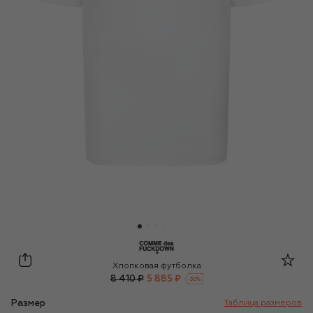
Comme des Fuckdown
Хлопковая футболка
8 410 ₽
5 885 ₽
-
30
%
Размер
Таблица размеров