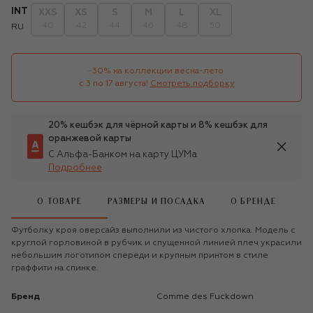
INT
XXS
XS
S
M
L
XL
40
42
44
46
48
50
RU
-30% на коллекции весна-лето 

с 3 по 17 августа!
Смотреть подборку
20% кешбэк для чёрной карты и 8% кешбэк для
оранжевой карты
С Альфа-Банком на карту ЦУМа
Подробнее
О ТОВАРЕ
РАЗМЕРЫ И ПОСАДКА
О БРЕНДЕ
Футболку кроя оверсайз выполнили из чистого хлопка. Модель с
круглой горловиной в рубчик и спущенной линией плеч украсили
небольшим логотипом спереди и крупным принтом в стиле
граффити на спинке.
Бренд
Comme des Fuckdown