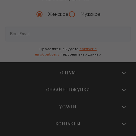
Женское
Мужское
Продолжая, вы даете
согласие
на обработку
персональных данных
О ЦУМ
О магазине
ОНЛАЙН ПОКУПКИ
Новости и события
Вопросы и ответы
УСЛУГИ
Бутики и ПВЗ ЦУМ
Мобильное приложение
Контакты
Шопинг-сервисы
КОНТАКТЫ
Доставка
Наша история
Шопинг со стилистом ЦУМ
Обмен и возврат