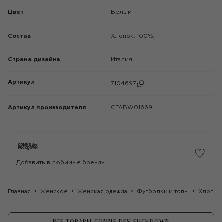
Цвет
Белый
Состав
Хлопок: 100%;
Страна дизайна
Италия
Артикул
7104697
Артикул производителя
CFABW01669
Добавить в любимые бренды
Главная
Женское
Женская одежда
Футболки и топы
Хлопко
ВСЕ ТОВАРЫ COMME DES FUCKDOWN