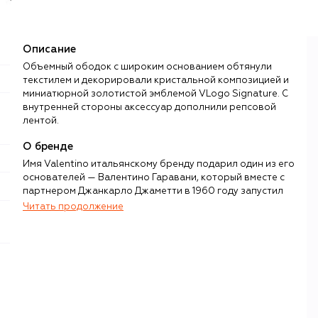
Описание
Объемный ободок с широким основанием обтянули
текстилем и декорировали кристальной композицией и
миниатюрной золотистой эмблемой VLogo Signature. С
внутренней стороны аксессуар дополнили репсовой
лентой.
О бренде
Имя Valentino итальянскому бренду подарил один из его
основателей — Валентино Гаравани, который вместе с
партнером Джанкарло Джаметти в 1960 году запустил
линию женской одежды, которую уже через несколько
Читать продолжение
лет носил весь цвет европейской и американской
культуры: от Джеки Кеннеди и Одри Хепберн до Элизабет
Тейлор и Софи Лорен.
В 2008 году Гаравани отошел от дел, поэтому
следующие главы в истории Valentino писали
Алессандра Факкинетти, Мария Грация Кьюри и
Пьерпаоло Пиччоли, а с 2024 года — Алессандро