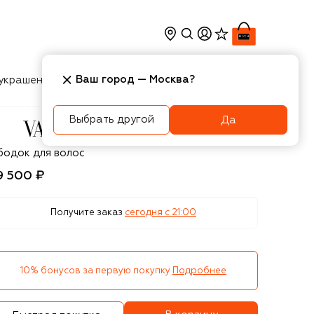
Ваш город —
Москва
?
украшения
Косметика
Интерьер
Новости
Выбрать другой
Да
lentino
бодок для волос
9 500 ₽
Получите заказ
сегодня c 21:00
10% бонусов за первую покупку
Подробнее