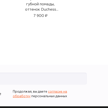
губной помады,
89 950 ₽
оттенок Duchess
(3g)
7 900 ₽
Продолжая, вы даете
согласие на
е
обработку
персональных данных