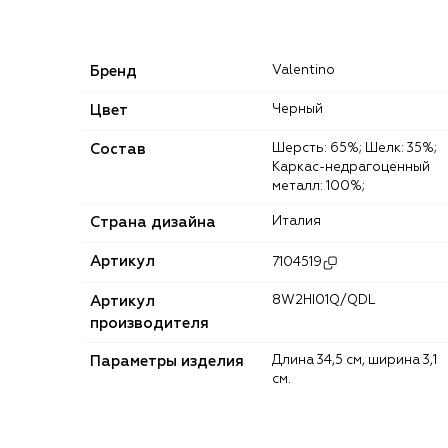
Бренд
Valentino
Цвет
Черный
Состав
Шерсть: 65%; Шелк: 35%;
Каркас-недрагоценный
металл: 100%;
Страна дизайна
Италия
Артикул
7104519
Артикул
8W2HI01Q/QDL
производителя
Параметры изделия
Длина 34,5 cм, ширина 3,1
см.