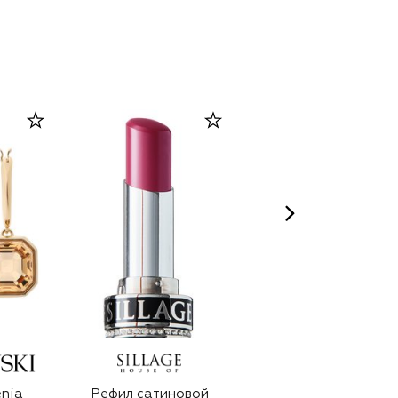
enia
Рефил сатиновой
Серьги