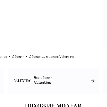
Микеле. Каждый модельер привносил в эстетику
Valentino что-то свое, но доминанты дизайна Гаравани
остаются неизменными — это почти кутюрный подход к
созданию вечерних нарядов и не меньшее внимание к
деталям при создании повседневных вещей.
В фокусе последних коллекций Valentino — элегантность
и неоромантизм с щедрой долей классики 1970-х.
Короткие и длинные, строгие и богемные, лаконичные и
богато украшенные платья, идеально скроенные
жакеты, нарядные блузы и юбки, трикотажные изделия из
кашемира, шерсти и шелка дополняют сложные
волос
Ободки
Ободок для волос Valentino
аксессуары и обувь, в частности знаковые для бренда
коллекции Rockstud и V Logo, успешно преодолевшие
первую четверть XXI века с минимальными изменениями.
Все ободки
Valentino
ПОХОЖИЕ МОДЕЛИ