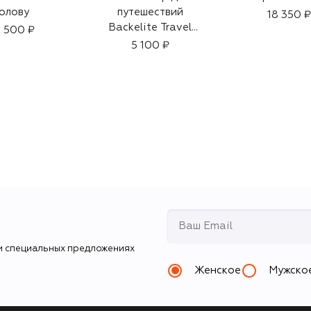
олову
путешествий
18 350 ₽
Backelite Travel
 500 ₽
Spray
5 100 ₽
и специальных предложениях
Женское
Мужско