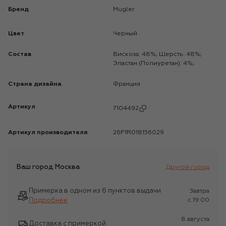
Бренд
Mugler
Цвет
Черный
Состав
Вискоза: 48%; Шерсть: 48%;
Эластан (Полиуретан): 4%;
Страна дизайна
Франция
Артикул
7104492
Артикул производителя
26P1R018156029
Ваш город
Москва
Другой город
Примерка в одном из 6 пунктов выдачи
Завтра
Подробнее
c 19:00
8 августа
Доставка с примеркой