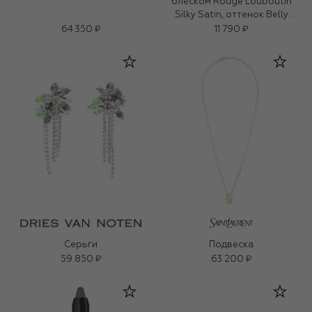
блеском Rouge Louboutin
Silky Satin, оттенок Belly
Bloom
64 350 ₽
11 790 ₽
Серьги
Подвеска
59 850 ₽
63 200 ₽