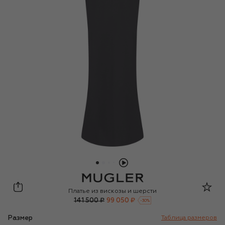
Mugler
Платье из вискозы и шерсти
141 500 ₽
99 050 ₽
-
30
%
Размер
Таблица размеров