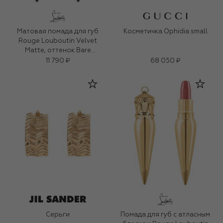
Матовая помада для губ
Косметичка Ophidia small
Rouge Louboutin Velvet
Matte, оттенок Bare
Rococotte
11 790 ₽
68 050 ₽
Серьги
Помада для губ с атласным