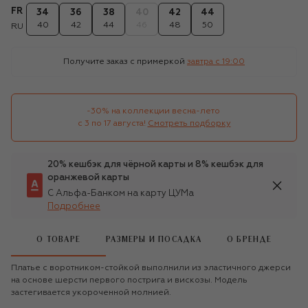
FR
34
36
38
40
42
44
40
42
44
46
48
50
RU
Получите заказ с примеркой
завтра c 19:00
-30% на коллекции весна-лето 

с 3 по 17 августа!
Смотреть подборку
20% кешбэк для чёрной карты и 8% кешбэк для
оранжевой карты
С Альфа-Банком на карту ЦУМа
Подробнее
О ТОВАРЕ
РАЗМЕРЫ И ПОСАДКА
О БРЕНДЕ
Платье с воротником-стойкой выполнили из эластичного джерси
на основе шерсти первого пострига и вискозы. Модель
застегивается укороченной молнией.