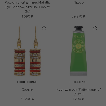
Рефил теней для век Metallic
Парео
Eye Shadow, оттенок Locket
(1g)
1 690 ₽
39 270 ₽
EDDIE BORGO
L`OCCITANE
Серьги
Крем для рук "Лайм-карите"
(30ml)
32 200 ₽
1 290 ₽