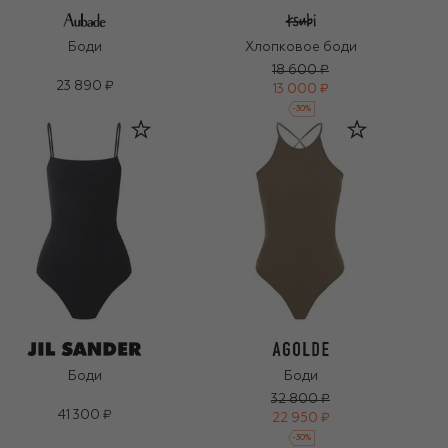
Боди
Хлопковое боди
18 600 ₽
23 890 ₽
13 000 ₽
-
30
%
Боди
Боди
32 800 ₽
41 300 ₽
22 950 ₽
-
30
%