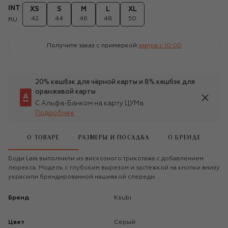
INT
XS
S
M
L
XL
42
44
46
48
50
RU
Получите заказ с примеркой
завтра c 10:00
20% кешбэк для чёрной карты и 8% кешбэк для
оранжевой карты
С Альфа-Банком на карту ЦУМа
Подробнее
О ТОВАРЕ
РАЗМЕРЫ И ПОСАДКА
О БРЕНДЕ
Боди Lara выполнили из вискозного трикотажа с добавлением
люрекса. Модель с глубоким вырезом и застежкой на кнопки внизу
украсили брендированной нашивкой спереди.
Бренд
Ksubi
Цвет
Серый