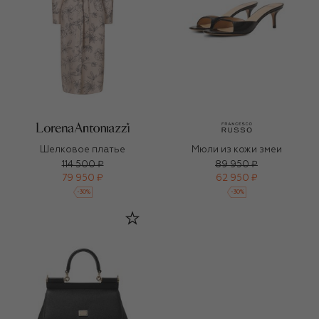
Шелковое платье
Мюли из кожи змеи
114 500 ₽
89 950 ₽
79 950 ₽
62 950 ₽
-
30
%
-
30
%