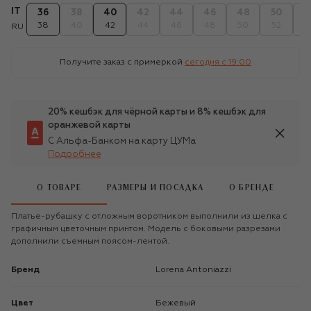
IT
36
38
40
42
44
46
48
50
5
38
40
42
44
46
48
50
52
5
RU
Получите заказ с примеркой
сегодня c 19:00
20% кешбэк для чёрной карты и 8% кешбэк для
оранжевой карты
С Альфа-Банком на карту ЦУМа
Подробнее
О ТОВАРЕ
РАЗМЕРЫ И ПОСАДКА
О БРЕНДЕ
Платье-рубашку с отложным воротником выполнили из шелка с
графичным цветочным принтом. Модель с боковыми разрезами
дополнили съемным поясом-лентой.
Бренд
Lorena Antoniazzi
Цвет
Бежевый