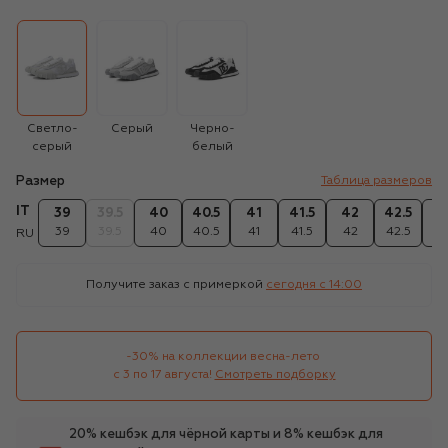
Светло-
Серый
Черно-
серый
белый
Размер
Таблица размеров
IT
39
39.5
40
40.5
41
41.5
42
42.5
4
39
39.5
40
40.5
41
41.5
42
42.5
4
RU
Получите заказ с примеркой
сегодня c 14:00
-30% на коллекции весна-лето 

с 3 по 17 августа!
Смотреть подборку
20% кешбэк для чёрной карты и 8% кешбэк для