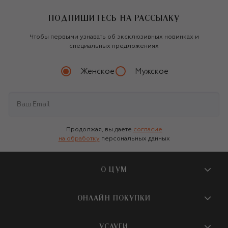
ПОДПИШИТЕСЬ НА РАССЫЛКУ
Чтобы первыми узнавать об эксклюзивных новинках и
специальных предложениях
Женское
Мужское
Продолжая, вы даете
согласие
на обработку
персональных данных
О ЦУМ
О магазине
ОНЛАЙН ПОКУПКИ
Новости и события
Вопросы и ответы
УСЛУГИ
Бутики и ПВЗ ЦУМ