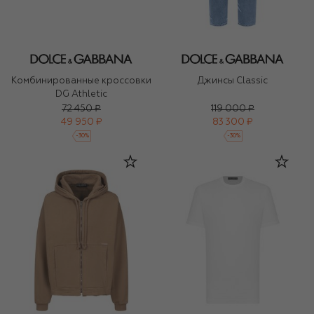
Комбинированные кроссовки
Джинсы Classic
DG Athletic
72 450 ₽
119 000 ₽
49 950 ₽
83 300 ₽
-
30
%
-
30
%