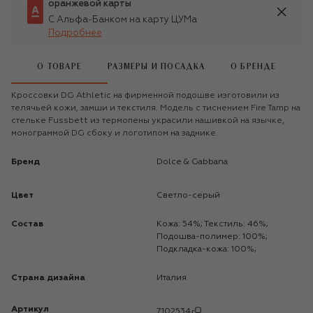
оранжевой карты
С Альфа-Банком на карту ЦУМа
Подробнее
О ТОВАРЕ
РАЗМЕРЫ И ПОСАДКА
О БРЕНДЕ
Кроссовки DG Athletic на фирменной подошве изготовили из
телячьей кожи, замши и текстиля. Модель с тиснением Fire Tamp на
стельке Fussbett из термопены украсили нашивкой на язычке,
монограммой DG сбоку и логотипом на заднике.
Бренд
Dolce & Gabbana
Цвет
Светло-серый
Состав
Кожа: 54%; Текстиль: 46%;
Подошва-полимер: 100%;
Подкладка-кожа: 100%;
Страна дизайна
Италия
Артикул
7102534