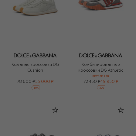
Кожаные кроссовки DG
Комбинированные
Cushion
кроссовки DG Athletic
BEST-SELLER
78 600 ₽
55 000 ₽
72 450 ₽
49 950 ₽
-
30
%
-
30
%