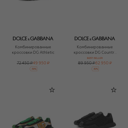
Комбинированные
Комбинированные
кроссовки DG Athletic
кроссовки DG Country
Road
BEST-SELLER
72 450 ₽
49 950 ₽
89 950 ₽
62 950 ₽
-
30
%
-
30
%