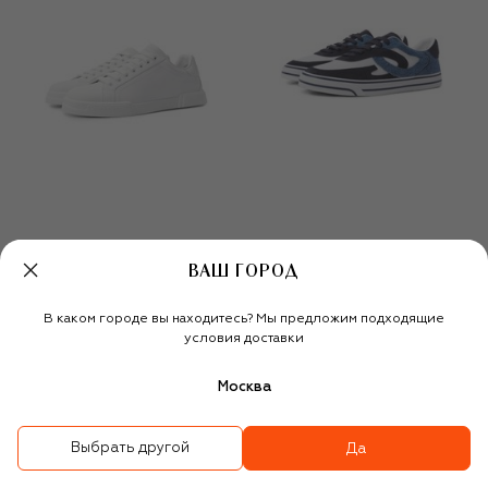
ВАШ ГОРОД
Кожаные кеды Portofino
Комбинированные кеды
DG Sailing
В каком городе вы находитесь? Мы предложим подходящие
72 450 ₽
66 750 ₽
46 750 ₽
условия доставки
-
30
%
Москва
Выбрать другой
Да