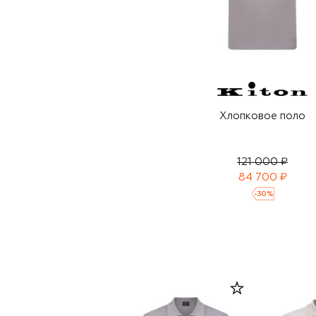
Хлопковое поло
121 000 ₽
84 700 ₽
-
30
%