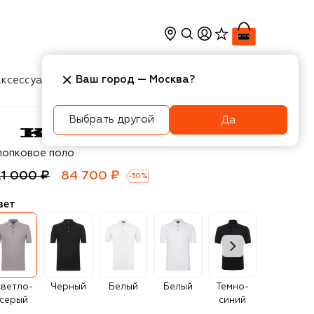
Ваш город —
Москва
?
ксессуары
Косметика
Интерьер
Новости
Выбрать другой
Да
ton
лопковое поло
21 000 ₽
84 700 ₽
-
30
%
вет
ветло-
Черный
Белый
Белый
Темно-
Синий
серый
синий