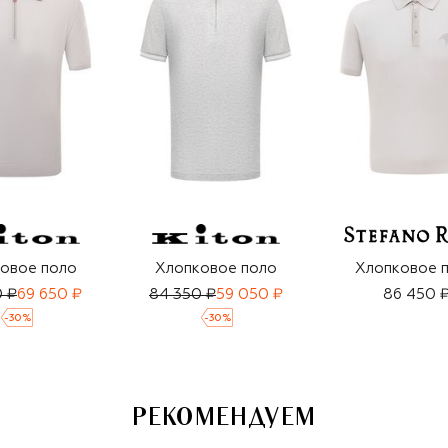
овое поло
Хлопковое поло
Хлопковое 
0 ₽
69 650 ₽
84 350 ₽
59 050 ₽
86 450 
-
30
%
-
30
%
РЕКОМЕНДУЕМ