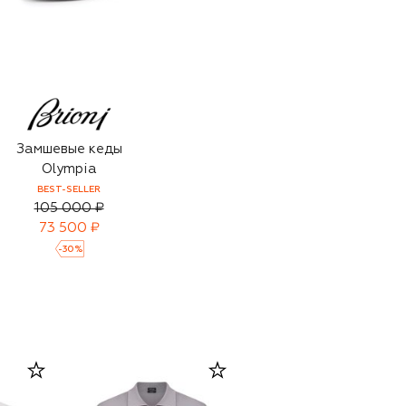
Замшевые кеды
Olympia
BEST-SELLER
105 000 ₽
73 500 ₽
-
30
%