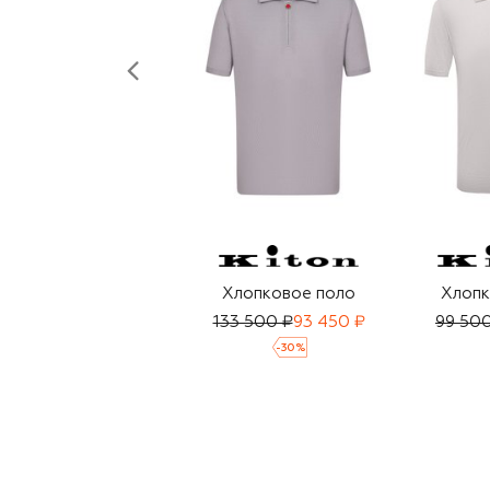
Хлопковое поло
Хлопк
133 500 ₽
93 450 ₽
99 50
-
30
%