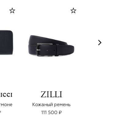
RUDROSS
тмоне
Кожаный ремень
Парфюмерная вода
Summer Rain (95ml)
₽
111 500 ₽
12 000 ₽