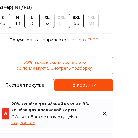
азмер
(INT/RU)
S
M
L
XL
XXL
3XL
4XL
46
48
50
52
54
56
58
Получите заказ с примеркой
завтра c 13:00
-30% на коллекции весна-лето 

с 3 по 17 августа!
Смотреть подборку
В корзину
Быстрая покупка
20% кешбэк для чёрной карты и 8%
кешбэк для оранжевой карты
С Альфа-Банком на карту ЦУМа
Подробнее