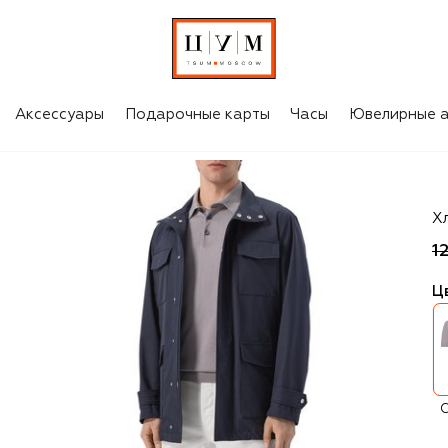
Аксессуары
Подарочные карты
Часы
Ювелирные а
Ki
Х
1
Ц
С