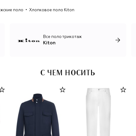
трикотаж, лаконичные брючные костюмы для мужчин и
жские поло
Хлопковое поло Kiton
женщин, роскошные базовые вещи, обувь и аксессуары.
Все поло трикотаж
Kiton
С ЧЕМ НОСИТЬ